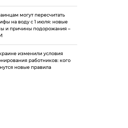
аинцам могут пересчитать
ифы на воду с 1 июля: новые
ы и причины подорожания –
И
краине изменили условия
нирования работников: кого
нутся новые правила