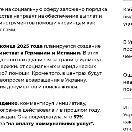
те на социальную сферу заложено порядка
Каб
ства направят на обеспечение выплат и
выд
инструментов помощи украинцам как
удо
делами.
В У
конца 2025 года
планируется создание
про
нства: в Германии и Испании.
В этих
чем
енно находящиеся за границей, смогут
ержки: от социальных и юридических
ой помощи. Кроме того, в центрах будут
​Ощ
 вопросам возвращения в Украину,
неа
ия документов и поиска жилья.
при
иденко
, комментируя инициативу,
Из-
ограмма действовала и в прошлом году,
Укр
ждан. Она подчеркнула, что
57%
как
а "
на оплату коммунальных услуг".
отк