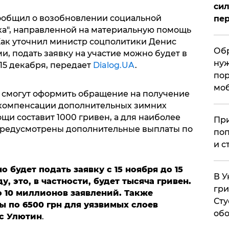
сил
ообщил о возобновлении социальной
пер
а", направленной на материальную помощь
Как уточнил министр соцполитики Денис
Обр
и, подать заявку на участие можно будет в
нуж
 15 декабря, передает
Dialog.UA
.
пор
мо
 смогут оформить обращение на получение
 компенсации дополнительных зимних
щи составит 1000 гривен, а для наиболее
При
предусмотрены дополнительные выплаты по
поп
и с
будет подать заявку с 15 ноября до 15
В У
у, это, в частности, будет тысяча гривен.
гри
10 миллионов заявлений. Также
Сту
 по 6500 грн для уязвимых слоев
обо
с Улютин
.