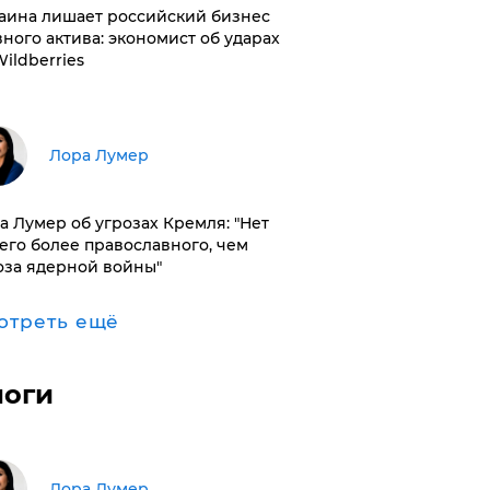
раина лишает российский бизнес
вного актива: экономист об ударах
Wildberries
​Лора Лумер
а Лумер об угрозах Кремля: "Нет
его более православного, чем
оза ядерной войны"
отреть ещё
логи
​Лора Лумер