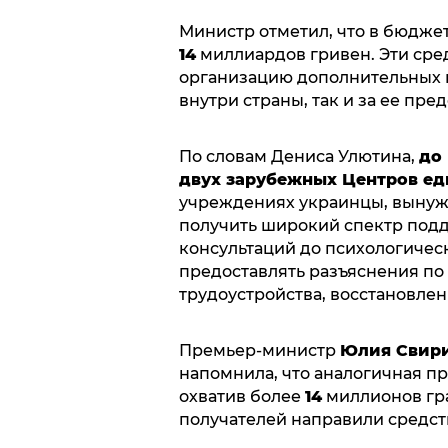
Министр отметил, что в бюдже
14
миллиардов гривен. Эти сред
организацию дополнительных 
внутри страны, так и за ее пре
По словам Дениса Улютина,
до 
двух зарубежных Центров еди
учреждениях украинцы, вынужд
получить широкий спектр подд
консультаций до психологическ
предоставлять разъяснения по
трудоустройства, восстановлен
Премьер-министр
Юлия Свир
напомнила, что аналогичная пр
охватив более
14
миллионов гра
получателей направили средств