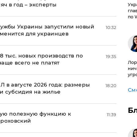
яч в год – эксперты
​Ук
гла
по 
лужбы Украины запустили новый
10:32
менится для украинцев
8 тыс. новых производств по
19:35
Лор
 чаще всего не платят
нич
угр
 в августе 2026 года: размеры
18:20
См
и субсидия на жилье
Б
вую полезную функцию к
11:39
ороховский