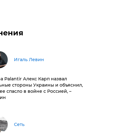
нения
Игаль Левин
ва Palantir Алекс Карп назвал
ьные стороны Украины и объяснил,
 ее спасло в войне с Россией, –
ин
Сеть