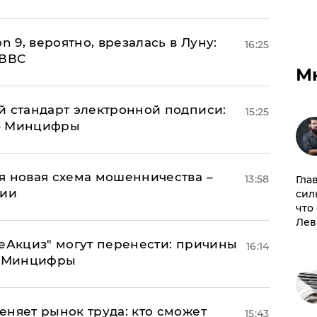
n 9, вероятно, врезалась в Луну:
16:25
 ВВС
М
й стандарт электронной подписи:
15:25
 – Минцифры
я новая схема мошенничества –
13:58
Гла
ции
сил
что
Лев
"еАкциз" могут перенести: причины
16:14
т Минцифры
еняет рынок труда: кто сможет
15:43