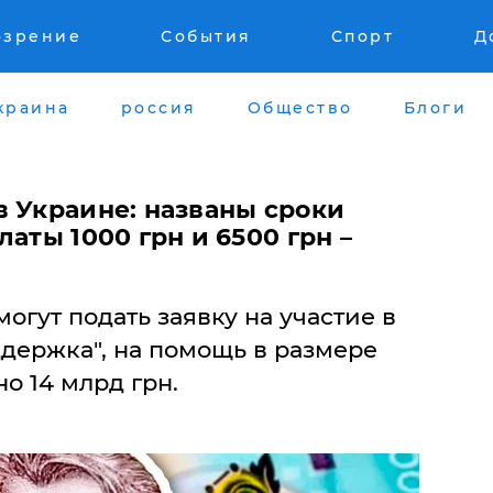
озрение
События
Спорт
Д
краина
россия
Общество
Блоги
в Украине: названы сроки
аты 1000 грн и 6500 грн –
огут подать заявку на участие в
держка", на помощь в размере
о 14 млрд грн.