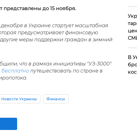
т представлены до 15 ноября.
Укр
тар
 декабря в Украине стартует масштабная
цен
которая предусматривает финансовую
СМ
 другие меры поддержки граждан в зимний
В У
общили, что в рамках инициативы "УЗ-3000"
бро
ь
бесплатно
путешествовать по стране в
кос
ропотока.
Новости Украины
Финансы