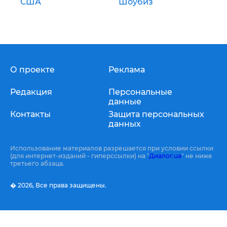
США
Шоубиз
О проекте
Реклама
Редакция
Персональные
данные
Контакты
Защита персональных
данных
Использование материалов разрешается при условии ссылки
(для интернет-изданий - гиперссылки) на "
Диалог.ua
" не ниже
третьего абзаца.
� 2026,
Все права защищены.