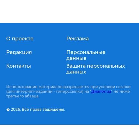
О проекте
Реклама
Редакция
Персональные
данные
Контакты
Защита персональных
данных
Использование материалов разрешается при условии ссылки
(для интернет-изданий - гиперссылки) на "
Диалог.ua
" не ниже
третьего абзаца.
� 2026,
Все права защищены.