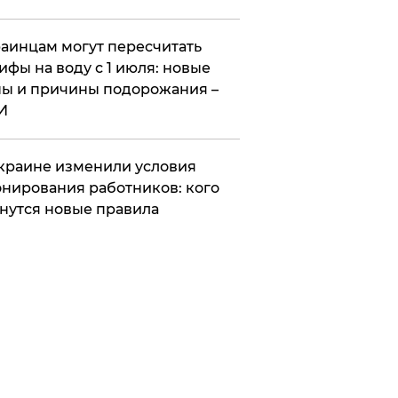
аинцам могут пересчитать
ифы на воду с 1 июля: новые
ы и причины подорожания –
И
краине изменили условия
нирования работников: кого
нутся новые правила