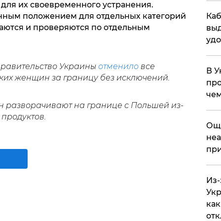
для их своевременного устранения.
енным положением для отдельных категорий
Каб
жаются и проверяются по отдельным
выд
удо
правительство Украины
отменило
все
В У
ких женщин за границу без исключений.
про
чем
 разворачивают на границе с Польшей из-
продуктов.
​Ощ
неа
при
Из-
Укр
как
отк