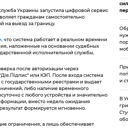
сил
служба Украины запустила цифровой сервис
пер
зволяет гражданам самостоятельно
 на выезд за границу.
Обр
нуж
,
что система работает в реальном времени
пор
ния, наложенные на основании судебных
мо
ударственной исполнительной службы.
При
оверка после авторизации через
поп
"Дія.Підпис" или КЭП. После входа система
и с
 с государственными реестрами и выдает
раничений, либо наличие временного
осуточно с любого устройства и значительно
В У
нформации, вместо недель ожидания
гри
результат формируется мгновенно.
Сту
обо
ие ограничения, а лишь обеспечивает