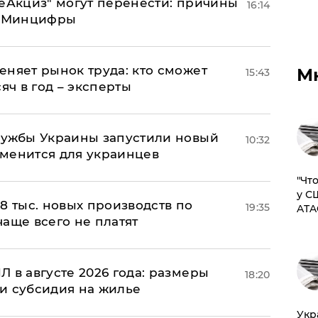
"еАкциз" могут перенести: причины
16:14
т Минцифры
еняет рынок труда: кто сможет
М
15:43
яч в год – эксперты
лужбы Украины запустили новый
10:32
менится для украинцев
​"Ч
у С
8 тыс. новых производств по
19:35
ATA
 чаще всего не платят
 в августе 2026 года: размеры
18:20
и субсидия на жилье
​Ук