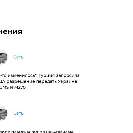
нения
Сеть
то-то изменилось": Турция запросила
ША разрешение передать Украине
CMS и M270
Сеть
раину накрыла волна пессимизма: