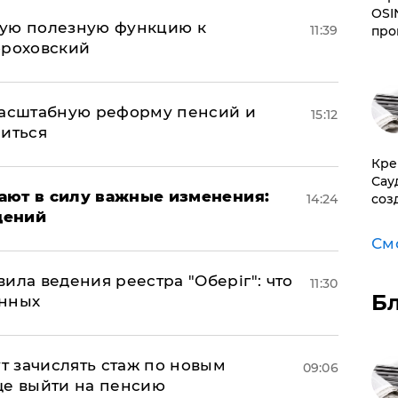
OSI
вую полезную функцию к
11:39
про
ороховский
масштабную реформу пенсий и
15:12
ниться
​Кр
Сау
упают в силу важные изменения:
14:24
соз
дений
См
ила ведения реестра "Оберіг": что
11:30
Б
анных
ут зачислять стаж по новым
09:06
ще выйти на пенсию