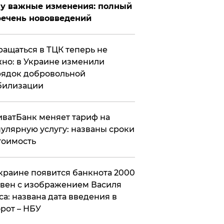
у важные изменения: полный
ечень нововведений
ащаться в ТЦК теперь не
но: в Украине изменили
ядок добровольной
билизации
ватБанк меняет тариф на
улярную услугу: названы сроки
тоимость
краине появится банкнота 2000
вен с изображением Василя
са: названа дата введения в
рот – НБУ