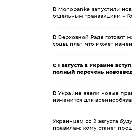
В Мonobankе запустили но
отдельным транзакциям – Г
В Верховной Раде готовят 
соцвыплат: что может изме
С 1 августа в Украине вст
полный перечень нововве
В Украине ввели новые прав
изменится для военнообяз
Украинцам со 2 августа буд
правилам: кому станет про