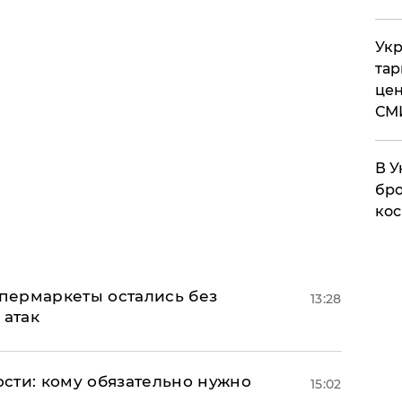
Укр
тар
цен
СМ
В У
бро
кос
пермаркеты остались без
13:28
 атак
сти: кому обязательно нужно
15:02