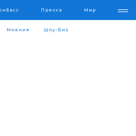
онбасс
Пресса
Мир
Мнение
Шоу-Биз