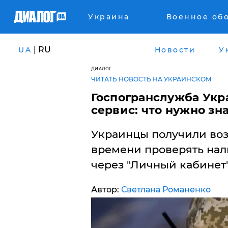
Украина
Военное об
| RU
UA
Новости
У
ДИАЛОГ
ЧИТАТЬ НОВОСТЬ НА УКРАИНСКОМ
Госпогранслужба Укр
сервис: что нужно зн
Украинцы получили воз
времени проверять нал
через "Личный кабинет"
Автор:
Светлана Романенко