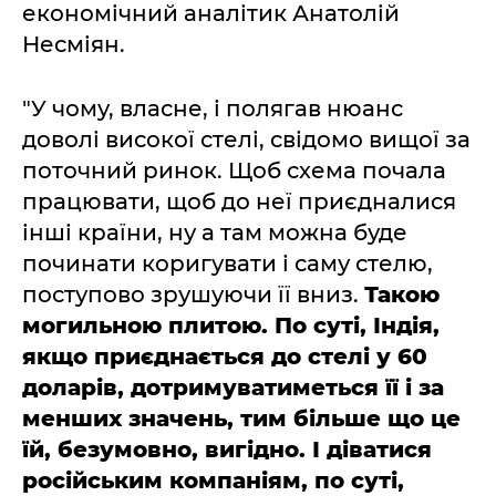
економічний аналітик Анатолій
Несміян.
"У чому, власне, і полягав нюанс
доволі високої стелі, свідомо вищої за
поточний ринок. Щоб схема почала
працювати, щоб до неї приєдналися
інші країни, ну а там можна буде
починати коригувати і саму стелю,
поступово зрушуючи її вниз.
Такою
могильною плитою. По суті, Індія,
якщо приєднається до стелі у 60
доларів, дотримуватиметься її і за
менших значень, тим більше що це
їй, безумовно, вигідно. І діватися
російським компаніям, по суті,