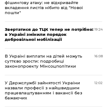
фішингову атаку: не відкривайте
вкладення листів нібито від "Нової
пошти"
​Звертатися до ТЦК тепер не потрібно:
19:24
в Україні змінили порядок
добровільної мобілізації
В Україні виплати на дітей можуть
16:08
суттєво зрости: подробиці
законопроекту Мінсоцполітики
У Держслужбі зайнятості України
12:02
назвали професії з найшвидшим
працевлаштуванням і вакансії без
бажаючих