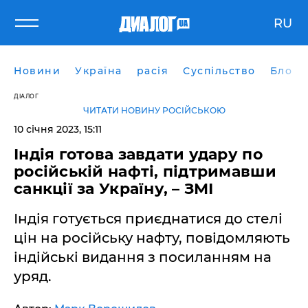
RU
Новини
Україна
расія
Суспільство
Блоги
ДІАЛОГ
ЧИТАТИ НОВИНУ РОСІЙСЬКОЮ
10 січня 2023, 15:11
Індія готова завдати удару по
російській нафті, підтримавши
санкції за Україну, – ЗМІ
Індія готується приєднатися до стелі
цін на російську нафту, повідомляють
індійські видання з посиланням на
уряд.