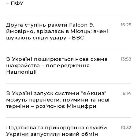
– ПФУ
​Друга ступінь ракети Falcon 9,
16:25
ймовірно, врізалась в Місяць: вчені
шукають сліди удару - ВВС
В Україні поширюється нова схема
13:58
шахрайства – попередження
Нацполіції
​В Україні запуск системи "еАкциз"
16:14
можуть перенести: причини та нові
терміни – роз'яснює Мінцифри
Податкова та прикордонна служби
10:32
України запустили новий обмін