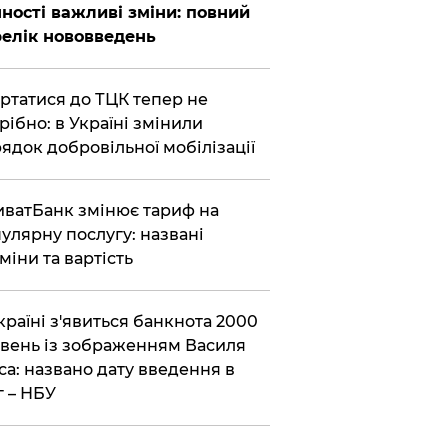
ності важливі зміни: повний
елік нововведень
ертатися до ТЦК тепер не
рібно: в Україні змінили
ядок добровільної мобілізації
иватБанк змінює тариф на
улярну послугу: названі
міни та вартість
країні з'явиться банкнота 2000
вень із зображенням Василя
са: названо дату введення в
г – НБУ