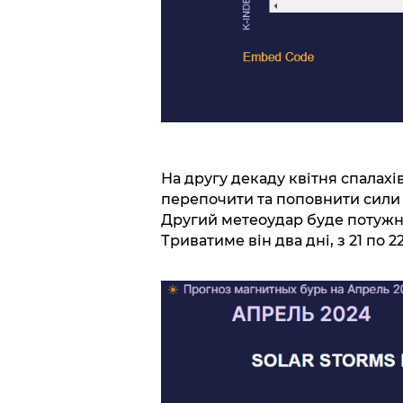
На другу декаду квітня спалахів
перепочити та поповнити сили п
Другий метеоудар буде потужні
Триватиме він два дні, з 21 по 22