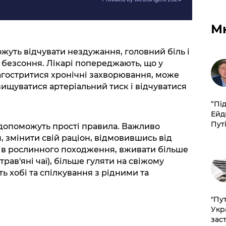
М
ожуть відчувати нездужання, головний біль і
 безсоння. Лікарі попереджають, що у
агостритися хронічні захворювання, може
вищуватися артеріальний тиск і відчуватися
​“Пі
Ейд
Пут
 допоможуть прості правила. Важливо
 змінити свій раціон, відмовившись від
ктів рослинного походження, вживати більше
трав'яні чаї), більше гуляти на свіжому
ть хобі та спілкування з рідними та
"Пут
Укр
зас