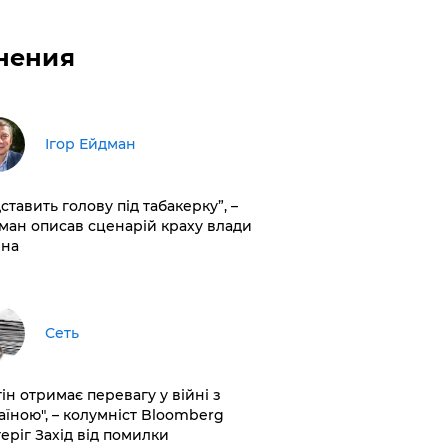
нения
Ігор Ейдман
дставить голову під табакерку”, –
ман описав сценарій краху влади
іна
Сеть
ін отримає перевагу у війні з
аїною", – колумніст Bloomberg
теріг Захід від помилки