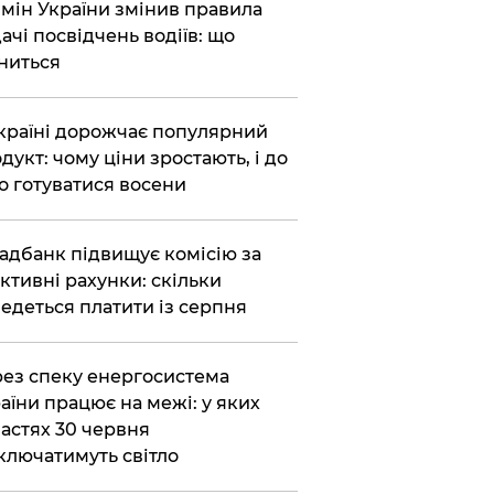
бмін України змінив правила
ачі посвідчень водіїв: що
ниться
країні дорожчає популярний
дукт: чому ціни зростають, і до
о готуватися восени
адбанк підвищує комісію за
ктивні рахунки: скільки
едеться платити із серпня
ез спеку енергосистема
аїни працює на межі: у яких
астях 30 червня
ключатимуть світло