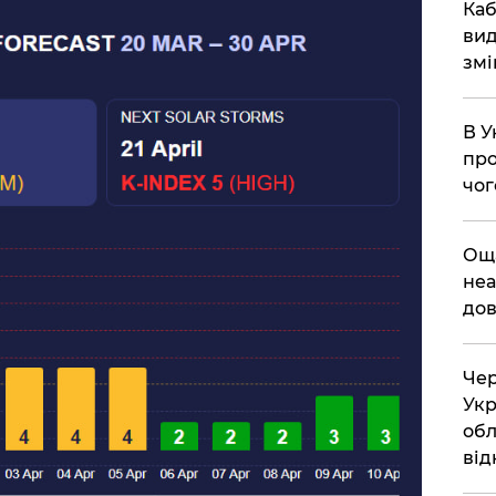
​Ка
вид
змі
В У
про
чог
​Ощ
неа
дов
Чер
Укр
обл
від