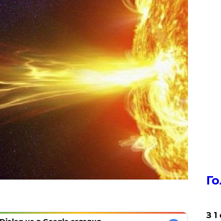
Го
З 1