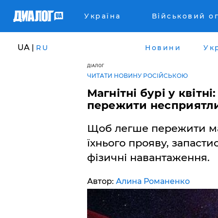
Україна
Військовий о
UA |
RU
Новини
Ук
ДІАЛОГ
ЧИТАТИ НОВИНУ РОСІЙСЬКОЮ
Магнітні бурі у квітн
пережити несприятли
Щоб легше пережити маг
їхнього прояву, запасти
фізичні навантаження.
Автор:
Алина Романенко