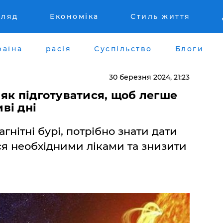
гляд
Економіка
Стиль життя
раїна
расія
Суспільство
Блоги
30 березня 2024, 21:23
і: як підготуватися, щоб легше
ві дні
нітні бурі, потрібно знати дати
ся необхідними ліками та знизити