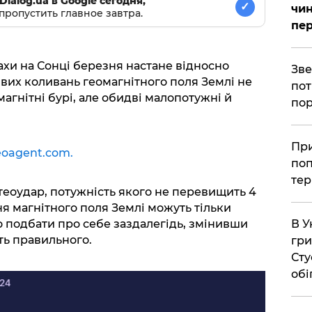
Dialog.ua в Google сегодня,
✓
чин
пропустить главное завтра.
пер
ахи на Сонці березня настане відносно
​Зв
ивих коливань геомагнітного поля Землі не
пот
магнітні бурі, але обидві малопотужні й
пор
​Пр
oagent.com.
поп
тер
етеоудар, потужність якого не перевищить 4
ня магнітного поля Землі можуть тільки
 подбати про себе заздалегідь, змінивши
В У
ть правильного.
гри
Сту
обі