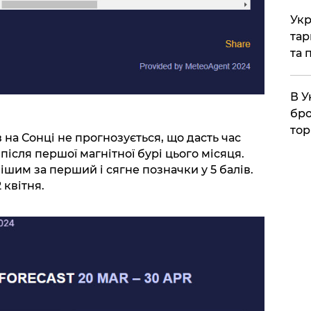
Укр
тар
та 
В У
бро
тор
 на Сонці не прогнозується, що дасть час
ісля першої магнітної бурі цього місяця.
шим за перший і сягне позначки у 5 балів.
 квітня.