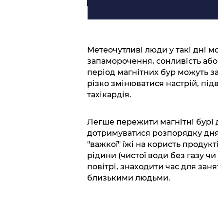
Метеочутливі люди у такі дні м
запаморочення, сонливість або
період магнітних бур можуть з
різко змінюватися настрій, під
тахікардія.
Легше пережити магнітні бурі
дотримуватися розпорядку дня,
"важкої" їжі на користь проду
рідини (чистої води без газу чи 
повітрі, знаходити час для заня
близькими людьми.