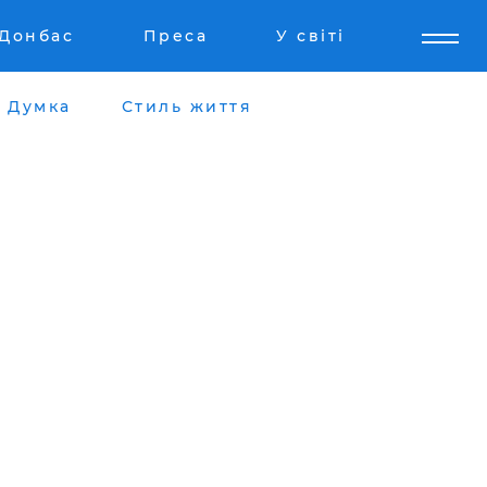
Донбас
Преса
У світі
Думка
Стиль життя