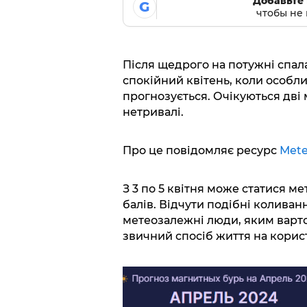
Добавьте 
G
чтобы не 
Після щедрого на потужні спал
спокійний квітень, коли особл
прогнозується. Очікуються дві 
нетривалі.
Про це повідомляє ресурс
Мete
З 3 по 5 квітня може статися м
балів. Відчути подібні коливан
метеозалежні люди, яким варто
звичний спосіб життя на корис