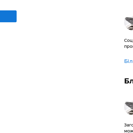
Соц
про
Бі
Б
Заг
мож