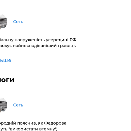
Сеть
іальну напруженість усередині РФ
вокує найнесподіваніший гравець
льше
логи
Сеть
ородній пояснив, як Федорова
уть "використати втемну",