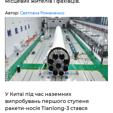
місцевих жителів і фахівців.
Автор:
Светлана Романенко
У Китаї під час наземних
випробувань першого ступеня
ракети-носія Tianlong-3 стався