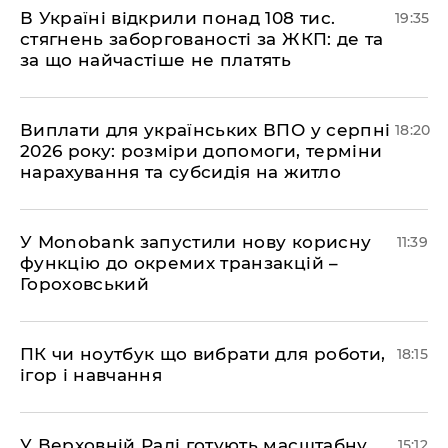
В Україні відкрили понад 108 тис.
19:35
стягнень заборгованості за ЖКП: де та
за що найчастіше не платять
Виплати для українських ВПО у серпні
18:20
2026 року: розміри допомоги, терміни
нарахування та субсидія на житло
У Мonobank запустили нову корисну
11:39
функцію до окремих транзакцій –
Гороховський
ПК чи ноутбук що вибрати для роботи,
18:15
ігор і навчання
У Верховній Раді готують масштабну
15:12