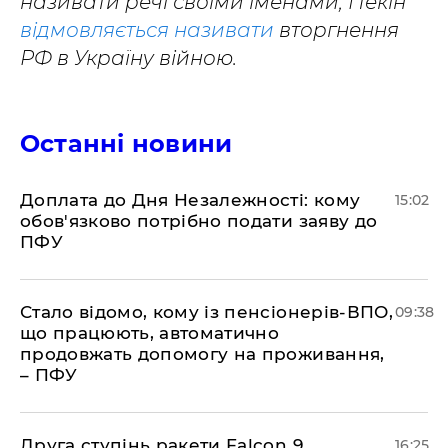
називати речі своїми іменами, Пекін
відмовляється називати
вторгнення
РФ в Україну війною.
Останні новини
Доплата до Дня Незалежності: кому
15:02
обов'язково потрібно подати заяву до
ПФУ
Стало відомо, кому із пенсіонерів-ВПО,
09:38
що працюють, автоматично
продовжать допомогу на проживання,
– ПФУ
​Друга ступінь ракети Falcon 9,
16:25