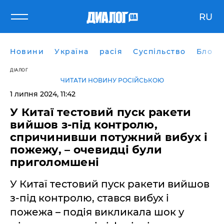
RU
Новини
Україна
расія
Суспільство
Блоги
ДІАЛОГ
ЧИТАТИ НОВИНУ РОСІЙСЬКОЮ
1 липня 2024, 11:42
У Китаї тестовий пуск ракети
вийшов з-під контролю,
спричинивши потужний вибух і
пожежу, – очевидці були
приголомшені
У Китаї тестовий пуск ракети вийшов
з-під контролю, стався вибух і
пожежа – подія викликала шок у