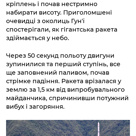
кріплень і почав нестримно
набирати висоту. Приголомшені
очевидці з околиць Гун'ї
спостерігали, як гігантська ракета
здіймається у небо.
Через 50 секунд польоту двигуни
зупинилися та перший ступінь, все
ще заповнений паливом, почав
стрімке падіння. Ракета врізалася у
землю за 1,5 км від випробувального
майданчика, спричинивши потужний
вибух і загоряння.