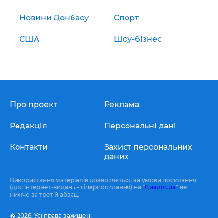
Новини Донбасу
Спорт
США
Шоу-бізнес
Про проект
Реклама
Редакція
Персональні дані
Контакти
Захист персональних
даних
Використання матеріалів дозволяється за умови посилання
(для інтернет-видань - гіперпосилання) на "
Диалог.ua
" не
нижче за третій абзац.
� 2026,
Усі права захищені.