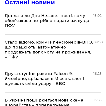
Останні новини
Доплата до Дня Незалежності: кому
15:02
обов'язково потрібно подати заяву до
ПФУ
Стало відомо, кому із пенсіонерів-ВПО,
09:38
що працюють, автоматично
продовжать допомогу на проживання,
– ПФУ
​Друга ступінь ракети Falcon 9,
16:25
ймовірно, врізалась в Місяць: вчені
шукають сліди удару - ВВС
В Україні поширюється нова схема
13:58
шахрайства – попередження