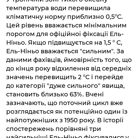
температура води перевищила
кліматичну норму приблизно 0,5°C.
Цей рівень вважається мінімальним
порогом для офіційної фіксації Ель-
Ніньо. Якщо підвищується на 1,5 ° C,
Ель-Ніньо вважається "сильним". За
даними фахівців, ймовірність того, що
до кінця року відхилення від середніх
значень перевищить 2 °C і перейде
до категорії "дуже сильного" явища,
становить близько 63%. Вчені
зазначають, що поточний цикл вже
розглядається як потенційно один із
найпотужніших з 1950 року. В історії
спостережень порівняні три
найсильніші Ель-Ніньо фіксувалися у