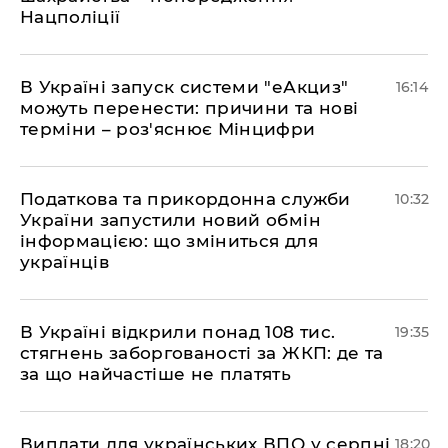
Нацполіції
​В Україні запуск системи "еАкциз"
16:14
можуть перенести: причини та нові
терміни – роз'яснює Мінцифри
Податкова та прикордонна служби
10:32
України запустили новий обмін
інформацією: що зміниться для
українців
В Україні відкрили понад 108 тис.
19:35
стягнень заборгованості за ЖКП: де та
за що найчастіше не платять
Виплати для українських ВПО у серпні
18:20