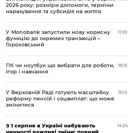
2026 року: розміри допомоги, терміни
нарахування та субсидія на житло
У Мonobank запустили нову корисну
11:39
функцію до окремих транзакцій –
Гороховський
ПК чи ноутбук що вибрати для роботи,
18:15
ігор і навчання
У Верховній Раді готують масштабну
15:12
реформу пенсій і соцвиплат: що може
змінитися
З 1 серпня в Україні набувають
14:24
чинності важливі зміни: повний