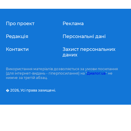
Про проект
Реклама
Редакція
Персональні дані
Контакти
Захист персональних
даних
Використання матеріалів дозволяється за умови посилання
(для інтернет-видань - гіперпосилання) на "
Диалог.ua
" не
нижче за третій абзац.
� 2026,
Усі права захищені.