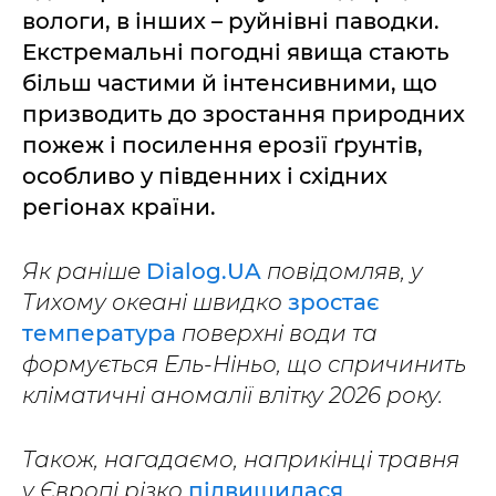
вологи, в інших – руйнівні паводки.
Екстремальні погодні явища стають
більш частими й інтенсивними, що
призводить до зростання природних
пожеж і посилення ерозії ґрунтів,
особливо у південних і східних
регіонах країни.
Як раніше
Dialog.UA
повідомляв, у
Тихому океані швидко
зростає
температура
поверхні води та
формується Ель-Ніньо, що спричинить
кліматичні аномалії влітку 2026 року.
Також, нагадаємо, наприкінці травня
у Європі різко
підвищилася