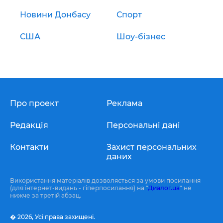
Новини Донбасу
Спорт
США
Шоу-бізнес
Про проект
Реклама
Редакція
Персональні дані
Контакти
Захист персональних
даних
Використання матеріалів дозволяється за умови посилання
(для інтернет-видань - гіперпосилання) на "
Диалог.ua
" не
нижче за третій абзац.
� 2026,
Усі права захищені.