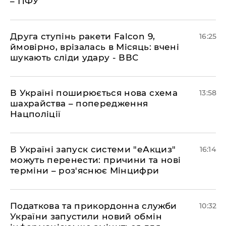
– ПФУ
​Друга ступінь ракети Falcon 9,
16:25
ймовірно, врізалась в Місяць: вчені
шукають сліди удару - ВВС
В Україні поширюється нова схема
13:58
шахрайства – попередження
Нацполіції
​В Україні запуск системи "еАкциз"
16:14
можуть перенести: причини та нові
терміни – роз'яснює Мінцифри
Податкова та прикордонна служби
10:32
України запустили новий обмін