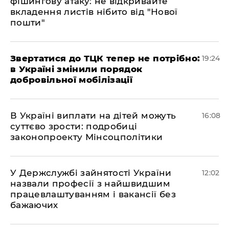
фішингову атаку: не відкривайте
вкладення листів нібито від "Нової
пошти"
​Звертатися до ТЦК тепер не потрібно:
19:24
в Україні змінили порядок
добровільної мобілізації
В Україні виплати на дітей можуть
16:08
суттєво зрости: подробиці
законопроекту Мінсоцполітики
У Держслужбі зайнятості України
12:02
назвали професії з найшвидшим
працевлаштуванням і вакансії без
бажаючих