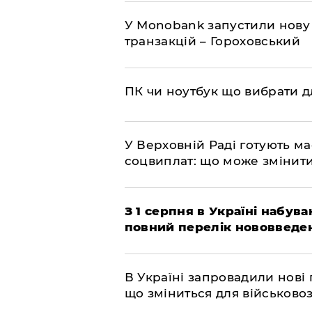
У Мonobank запустили нову
транзакцій – Гороховський
ПК чи ноутбук що вибрати дл
У Верховній Раді готують м
соцвиплат: що може змінит
З 1 серпня в Україні набув
повний перелік нововведе
В Україні запровадили нові 
що зміниться для військово