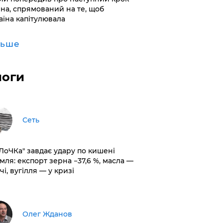
іна, спрямований на те, щоб
аїна капітулювала
льше
логи
Сеть
оЛоЧКа" завдає удару по кишені
мля: експорт зерна −37,6 %, масла —
чі, вугілля — у кризі
Олег Жданов