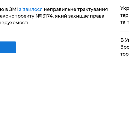
Укр
о в ЗМІ
з'явилося
неправильне трактування
тар
аконопроекту №13174, який захищає права
та 
нерухомості.
В У
бро
тор