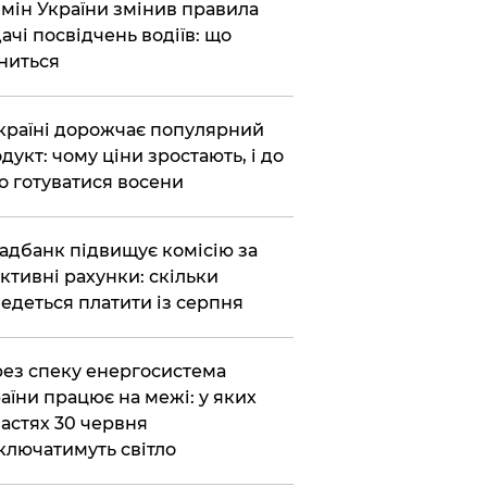
бмін України змінив правила
ачі посвідчень водіїв: що
ниться
країні дорожчає популярний
дукт: чому ціни зростають, і до
о готуватися восени
адбанк підвищує комісію за
ктивні рахунки: скільки
едеться платити із серпня
ез спеку енергосистема
аїни працює на межі: у яких
астях 30 червня
ключатимуть світло