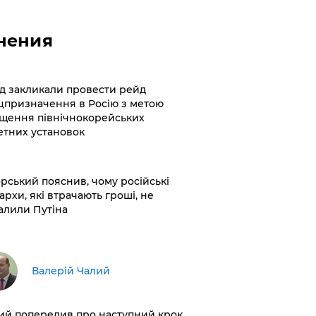
нения
хід закликали провести рейд
цпризначення в Росію з метою
щення північнокорейських
етних установок
корський пояснив, чому російські
архи, які втрачають гроші, не
алили Путіна
Валерій Чалий
лий попередив про наступний крок