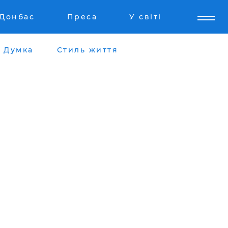
Донбас
Преса
У світі
Думка
Стиль життя