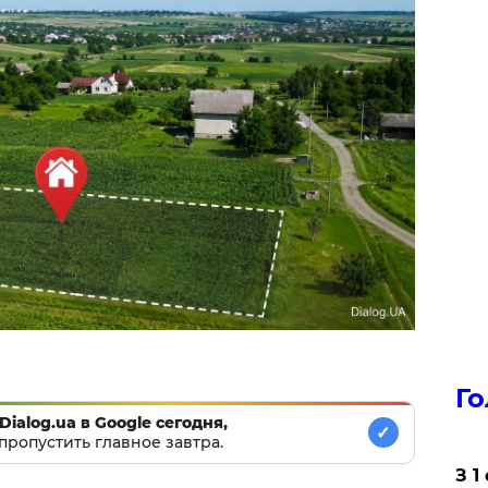
Го
Dialog.ua в Google сегодня,
✓
пропустить главное завтра.
З 1