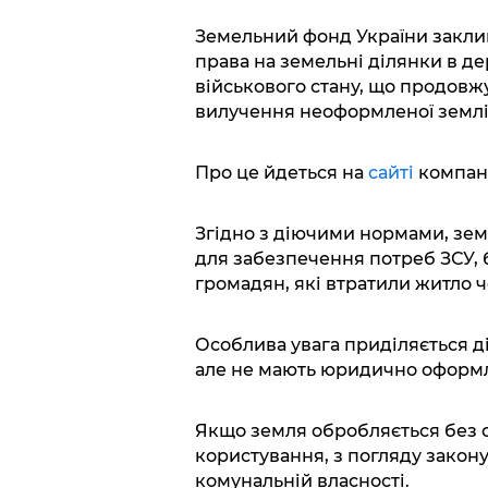
Земельний фонд України закл
права на земельні ділянки в д
військового стану, що продовжу
вилучення неоформленої землі
Про це йдеться на
сайті
компані
Згідно з діючими нормами, зе
для забезпечення потреб ЗСУ,
громадян, які втратили житло ч
Особлива увага приділяється д
але не мають юридично оформл
Якщо земля обробляється без оф
користування, з погляду закон
комунальній власності.