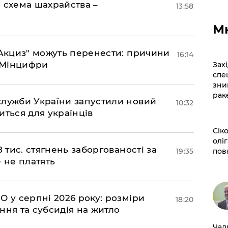
 схема шахрайства –
13:58
М
"еАкциз" можуть перенести: причини
16:14
є Мінцифри
​За
спе
зни
рак
служби України запустили новий
10:32
иться для українців
​Сі
оліг
 тис. стягнень заборгованості за
пов
19:35
 не платять
О у серпні 2026 року: розміри
18:20
ння та субсидія на житло
​Ча