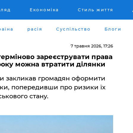
гляд
Економіка
Стиль життя
раїна
расія
Суспільство
Блоги
7 травня 2026, 17:26
 терміново зареєструвати права
року можна втратити ділянки
и закликав громадян оформити
нки, попередивши про ризики їх
ькового стану.