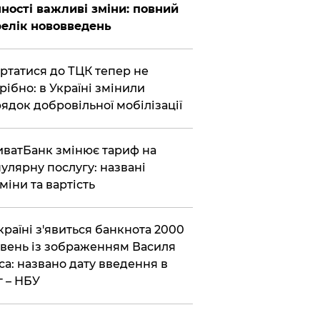
ності важливі зміни: повний
елік нововведень
ертатися до ТЦК тепер не
рібно: в Україні змінили
ядок добровільної мобілізації
иватБанк змінює тариф на
улярну послугу: названі
міни та вартість
країні з'явиться банкнота 2000
вень із зображенням Василя
са: названо дату введення в
г – НБУ