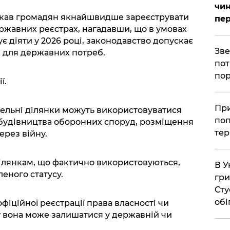
чин
икав громадян якнайшвидше зареєструвати
пер
ержавних реєстрах, нагадавши, що в умовах
є діяти у 2026 році, законодавство допускає
​Зв
 для державних потреб.
пот
пор
ї.
​Пр
мельні ділянки можуть використовуватися
поп
 будівництва оборонних споруд, розміщення
тер
ерез війну.
ілянкам, що фактично використовуються,
В У
еного статусу.
гри
Сту
обі
іційної реєстрації права власності чи
у вона може залишатися у державній чи