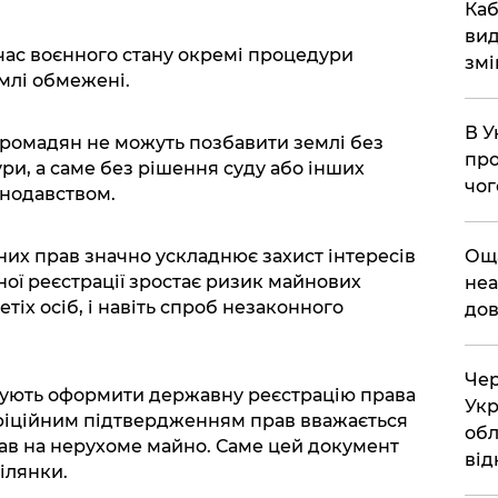
​Ка
вид
 час воєнного стану окремі процедури
змі
млі обмежені.
В У
громадян не можуть позбавити землі без
про
и, а саме без рішення суду або інших
чог
онодавством.
​Ощ
них прав значно ускладнює захист інтересів
ної реєстрації зростає ризик майнових
неа
етіх осіб, і навіть спроб незаконного
дов
Чер
ують оформити державну реєстрацію права
Укр
Офіційним підтвердженням прав вважається
обл
ав на нерухоме майно. Саме цей документ
від
ілянки.