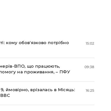
і: кому обов'язково потрібно
15:02
іонерів-ВПО, що працюють,
09:38
помогу на проживання, – ПФУ
 9, ймовірно, врізалась в Місяць:
16:25
- ВВС