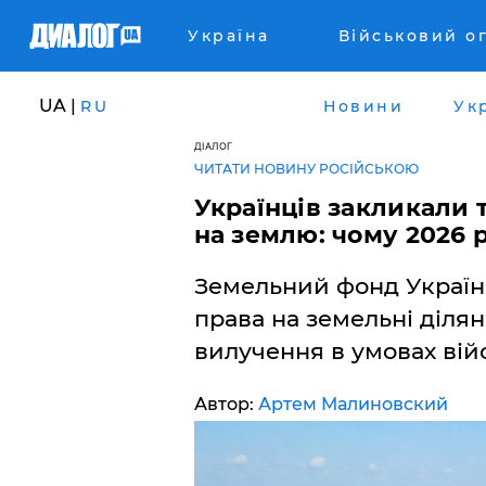
Україна
Військовий о
UA |
RU
Новини
Ук
ДІАЛОГ
ЧИТАТИ НОВИНУ РОСІЙСЬКОЮ
​Українців закликали
на землю: чому 2026 
Земельний фонд Україн
права на земельні діля
вилучення в умовах війс
Автор:
Артем Малиновский