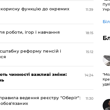
Пут
 корисну функцію до окремих
Укр
11:39
Бі
я роботи, ігор і навчання
18:15
Б
асштабну реформу пенсій і
15:12
ися
ають чинності важливі зміни:
​"М
14:24
Кре
нь
удві
правила ведення реєстру "Оберіг":
11:30
зобов'язаних