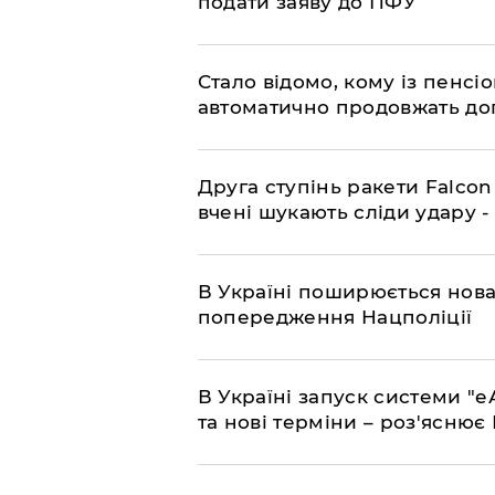
подати заяву до ПФУ
Стало відомо, кому із пенс
автоматично продовжать до
​Друга ступінь ракети Falcon
вчені шукають сліди удару 
В Україні поширюється нова
попередження Нацполіції
​В Україні запуск системи 
та нові терміни – роз'ясню