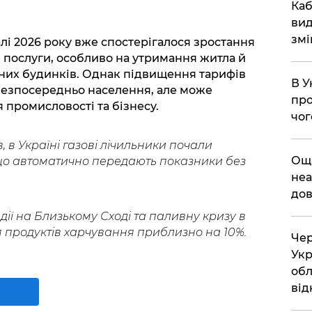
​Ка
вид
змі
алі 2026 року вже спостерігалося зростання
 послуги, особливо на утримання житла й
них будинків. Однак підвищення тарифів
В У
безпосередньо населення, але може
про
я промисловості та бізнесу.
чог
, в Україні газові лічильники почали
​Ощ
о автоматично передають показники без
неа
дов
дії на Близькому Сході та паливну кризу в
 продуктів харчування приблизно на 10%.
Чер
Укр
обл
від