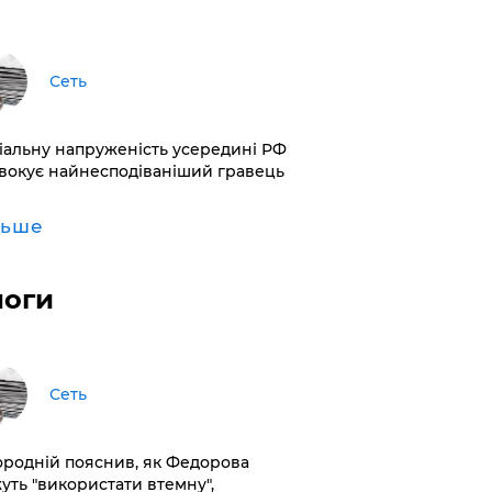
Сеть
іальну напруженість усередині РФ
вокує найнесподіваніший гравець
льше
логи
Сеть
ородній пояснив, як Федорова
уть "використати втемну",