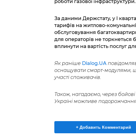
роботи газової інфраструктури.
За даними Держстату, у І кварт
тарифів на житлово-комунальні
обслуговування багатоквартир
для операторів не торкнеться 
вплинути на вартість послуг дл
Як раніше
Dialog.UA
повідомляв
оснащувати смарт-модулями, щ
участі споживачів.
Також, нагадаємо, через бойові 
Україні можливе подорожчання
+ Добавить Комментарий