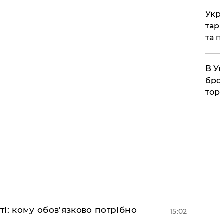
Укр
тар
та 
В У
бро
тор
і: кому обов'язково потрібно
15:02