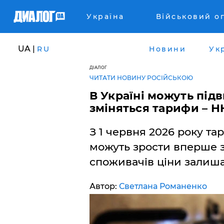
Україна
Військовий о
UA |
RU
Новини
Ук
ДІАЛОГ
ЧИТАТИ НОВИНУ РОСІЙСЬКОЮ
В Україні можуть підв
зміняться тарифи – 
З 1 червня 2026 року та
можуть зрости вперше з
споживачів ціни залиша
Автор:
Светлана Романенко