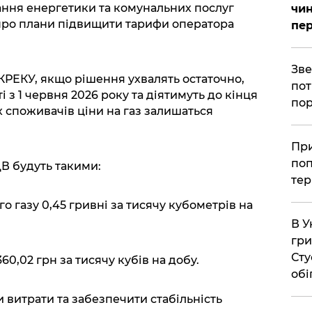
ання енергетики та комунальних послуг
чин
 про плани підвищити тарифи оператора
пер
​Зв
РЕКУ, якщо рішення ухвалять остаточно,
пот
 з 1 червня 2026 року та діятимуть до кінця
пор
х споживачів ціни на газ залишаться
​Пр
поп
В будуть такими:
тер
о газу 0,45 гривні за тисячу кубометрів на
В У
гри
Сту
360,02 грн за тисячу кубів на добу.
обі
 витрати та забезпечити стабільність