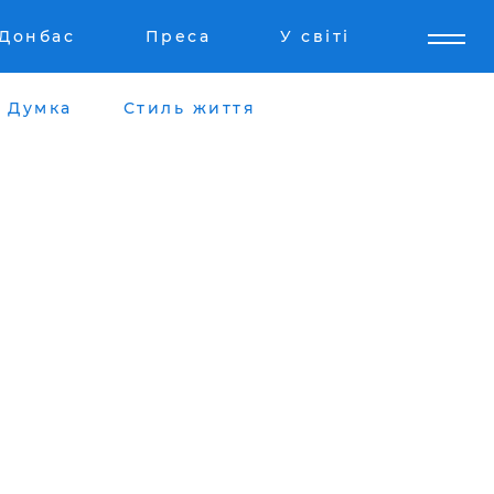
Донбас
Преса
У світі
Думка
Стиль життя