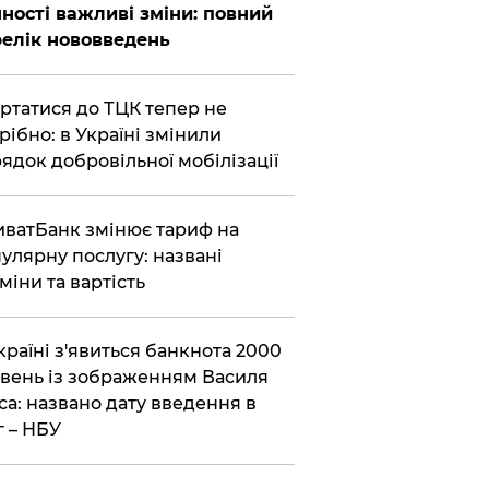
ності важливі зміни: повний
елік нововведень
ертатися до ТЦК тепер не
рібно: в Україні змінили
ядок добровільної мобілізації
иватБанк змінює тариф на
улярну послугу: названі
міни та вартість
країні з'явиться банкнота 2000
вень із зображенням Василя
са: названо дату введення в
г – НБУ