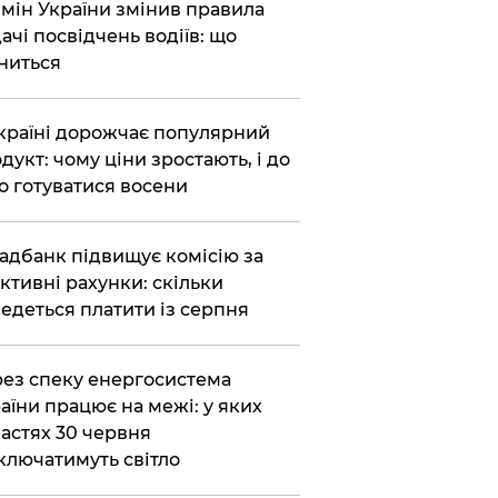
бмін України змінив правила
ачі посвідчень водіїв: що
ниться
країні дорожчає популярний
дукт: чому ціни зростають, і до
о готуватися восени
адбанк підвищує комісію за
ктивні рахунки: скільки
едеться платити із серпня
ез спеку енергосистема
аїни працює на межі: у яких
астях 30 червня
ключатимуть світло