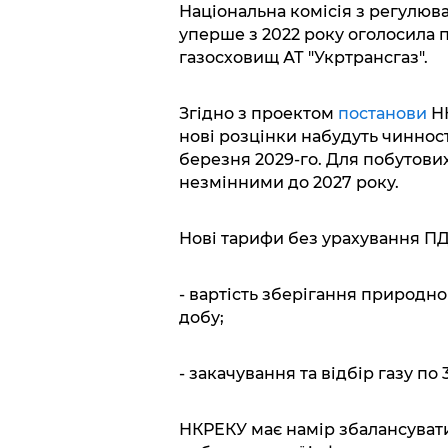
Національна комісія з регулюв
уперше з 2022 року оголосила
газосховищ АТ "Укртрансгаз".
Згідно з проектом
постанови
НК
нові розцінки набудуть чинності
березня 2029-го. Для побутови
незмінними до 2027 року.
Нові тарифи без урахування ПД
- вартість зберігання природног
добу;
- закачування та відбір газу по 
НКРЕКУ має намір збалансувати