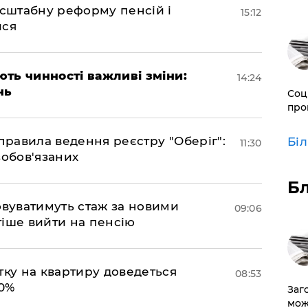
асштабну реформу пенсій і
15:12
ися
ають чинності важливі зміни:
14:24
нь
Соц
про
правила ведення реєстру "Оберіг":
Бі
11:30
зобов'язаних
Б
овуватимуть стаж за новими
09:06
іше вийти на пенсію
тку на квартиру доведеться
08:53
50%
Заг
мож