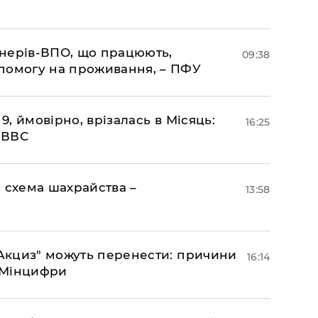
іонерів-ВПО, що працюють,
09:38
помогу на проживання, – ПФУ
 9, ймовірно, врізалась в Місяць:
16:25
- ВВС
 схема шахрайства –
13:58
"еАкциз" можуть перенести: причини
16:14
є Мінцифри