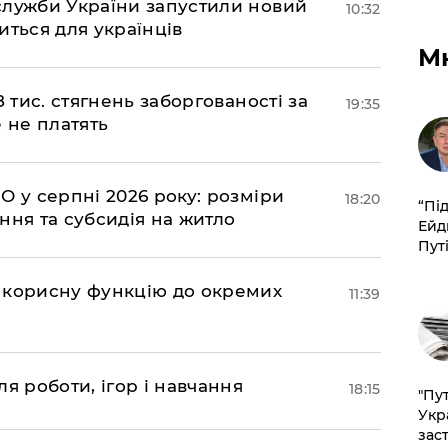
служби України запустили новий
10:32
иться для українців
М
 тис. стягнень заборгованості за
19:35
 не платять
О у серпні 2026 року: розміри
18:20
​“Пі
ння та субсидія на житло
Ейд
Пут
 корисну функцію до окремих
11:39
я роботи, ігор і навчання
18:15
"Пут
Укр
зас