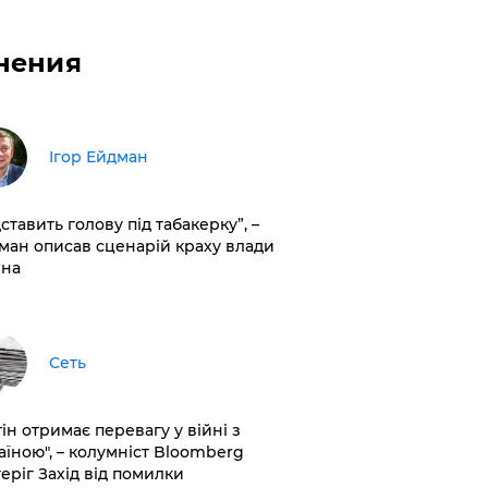
нения
Ігор Ейдман
дставить голову під табакерку”, –
ман описав сценарій краху влади
іна
Сеть
ін отримає перевагу у війні з
аїною", – колумніст Bloomberg
теріг Захід від помилки