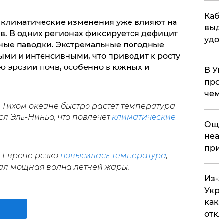
Каб
о климатические изменения уже влияют на
выд
. В одних регионах фиксируется дефицит
удо
ьные паводки. Экстремальные погодные
ыми и интенсивными, что приводит к росту
 эрозии почв, особенно в южных и
В У
про
чем
 Тихом океане быстро растет температура
я Эль-Ниньо, что повлечет
климатические
​Ощ
неа
при
в Европе резко
повысилась температура
,
ая мощная волна летней жары.
Из-
Укр
как
отк