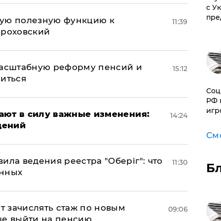
с У
пре
вую полезную функцию к
11:39
ороховский
масштабную реформу пенсий и
15:12
ниться
Соц
РФ 
игр
упают в силу важные изменения:
14:24
дений
См
ила ведения реестра "Оберіг": что
11:30
Б
анных
ут зачислять стаж по новым
09:06
ще выйти на пенсию