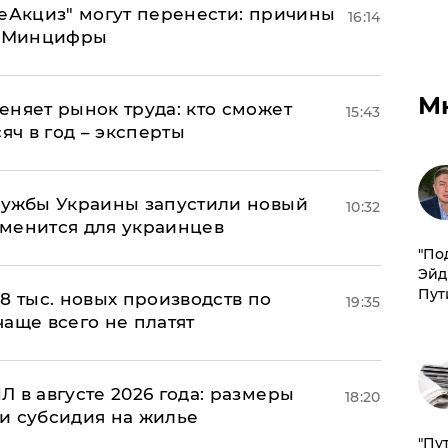
"еАкциз" могут перенести: причины
16:14
т Минцифры
М
еняет рынок труда: кто сможет
15:43
яч в год – эксперты
лужбы Украины запустили новый
10:32
менится для украинцев
​"По
Эйд
Пут
8 тыс. новых производств по
19:35
 чаще всего не платят
 в августе 2026 года: размеры
18:20
и субсидия на жилье
"Пу