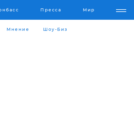
онбасс
Пресса
Мир
Мнение
Шоу-Биз