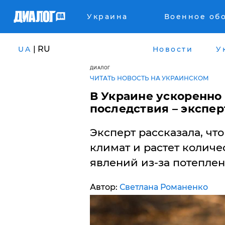
Украина
Военное об
| RU
UA
Новости
У
ДИАЛОГ
ЧИТАТЬ НОВОСТЬ НА УКРАИНСКОМ
В Украине ускоренно
последствия – экспер
Эксперт рассказала, чт
климат и растет количе
явлений из-за потеплен
Автор:
Светлана Романенко