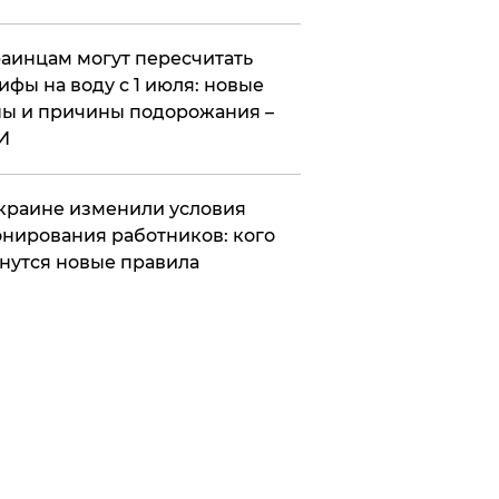
аинцам могут пересчитать
ифы на воду с 1 июля: новые
ы и причины подорожания –
И
краине изменили условия
нирования работников: кого
нутся новые правила