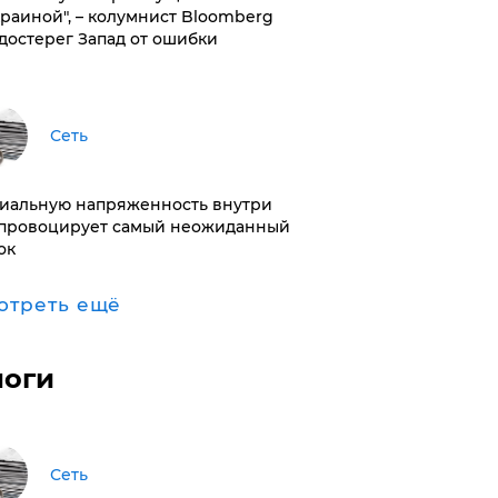
краиной", – колумнист Bloomberg
достерег Запад от ошибки
Сеть
иальную напряженность внутри
провоцирует самый неожиданный
ок
отреть ещё
логи
Сеть