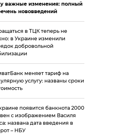
у важные изменения: полный
ечень нововведений
ащаться в ТЦК теперь не
но: в Украине изменили
ядок добровольной
билизации
ватБанк меняет тариф на
улярную услугу: названы сроки
тоимость
краине появится банкнота 2000
вен с изображением Василя
са: названа дата введения в
рот – НБУ