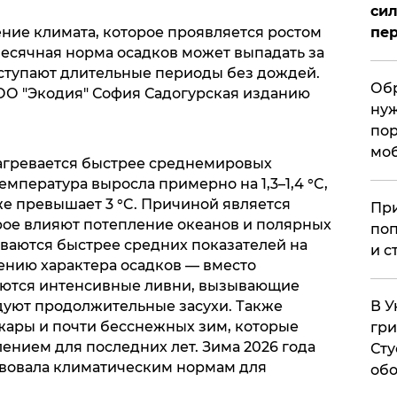
сил
ние климата, которое проявляется ростом
пер
 месячная норма осадков может выпадать за
аступают длительные периоды без дождей.
Обр
ОО "Экодия" София Садогурская изданию
нуж
пор
мо
нагревается быстрее среднемировых
емпература выросла примерно на 1,3–1,4 °C,
уже превышает 3 °C. Причиной является
При
рое влияют потепление океанов и полярных
поп
еваются быстрее средних показателей на
и с
нению характера осадков — вместо
ются интенсивные ливни, вызывающие
дуют продолжительные засухи. Также
В У
 жары и почти бесснежных зим, которые
гри
ением для последних лет. Зима 2026 года
Сту
твовала климатическим нормам для
обо