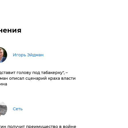
нения
Игорь Эйдман
дставит голову под табакерку", –
ман описал сценарий краха власти
ина
Сеть
тин получит преимущество в войне