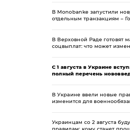
В Мonobankе запустили но
отдельным транзакциям – Г
В Верховной Раде готовят 
соцвыплат: что может изме
С 1 августа в Украине вст
полный перечень нововве
В Украине ввели новые прав
изменится для военнообяз
Украинцам со 2 августа буд
правилам: кому станет про