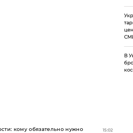
Укр
тар
цен
СМ
В У
бро
кос
сти: кому обязательно нужно
15:02