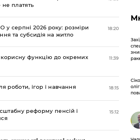
 не платять
М
О у серпні 2026 року: розміри
18:20
ння та субсидія на житло
​За
спе
зни
 корисну функцію до окремих
11:39
рак
​Сі
оліг
я роботи, ігор і навчання
18:15
пов
асштабну реформу пенсій і
15:12
ися
​Ча