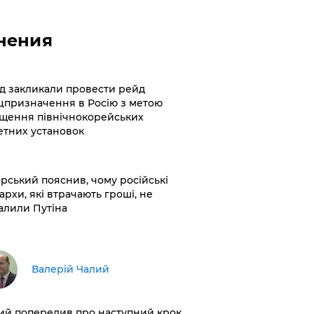
нения
хід закликали провести рейд
цпризначення в Росію з метою
щення північнокорейських
етних установок
корський пояснив, чому російські
архи, які втрачають гроші, не
алили Путіна
Валерій Чалий
лий попередив про наступний крок