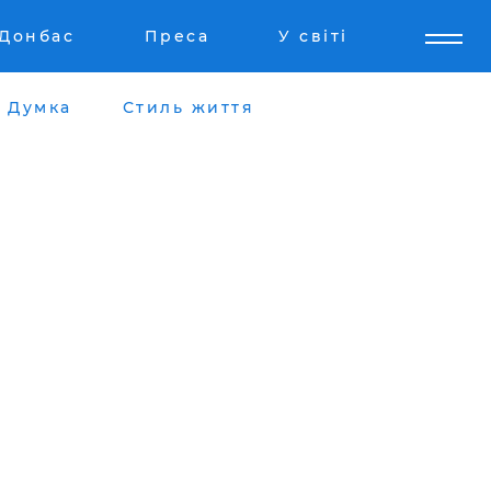
Донбас
Преса
У світі
Думка
Стиль життя