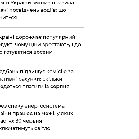
бмін України змінив правила
ачі посвідчень водіїв: що
ниться
країні дорожчає популярний
дукт: чому ціни зростають, і до
о готуватися восени
адбанк підвищує комісію за
ктивні рахунки: скільки
едеться платити із серпня
ез спеку енергосистема
аїни працює на межі: у яких
астях 30 червня
ключатимуть світло