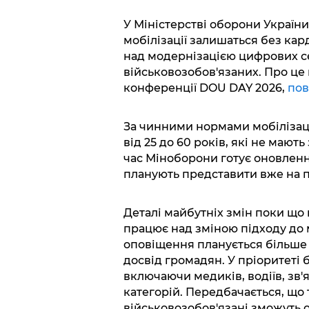
У Міністерстві оборони України
мобілізації залишаться без ка
над модернізацією цифрових сер
військовозобов'язаних. Про це
конференції DOU DAY 2026,
пов
За чинними нормами мобілізація
від 25 до 60 років, які не мают
час Міноборони готує оновленн
планують представити вже на п
Деталі майбутніх змін поки що
працює над зміною підходу до м
оповіщення планується більше 
досвід громадян. У пріоритеті бу
включаючи медиків, водіїв, зв'я
категорій. Передбачається, що
військовозобов'язані зможуть 