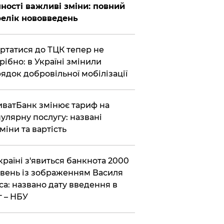
ності важливі зміни: повний
елік нововведень
ертатися до ТЦК тепер не
рібно: в Україні змінили
ядок добровільної мобілізації
иватБанк змінює тариф на
улярну послугу: названі
міни та вартість
країні з'явиться банкнота 2000
вень із зображенням Василя
са: названо дату введення в
г – НБУ