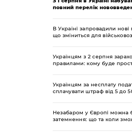
З 1 серпня в Україні набув
повний перелік нововведе
В Україні запровадили нові 
що зміниться для військово
Українцям з 2 серпня зарах
правилами: кому буде прост
Українцям за несплату пода
сплачувати штраф від 5 до 
​Незабаром у Європі можна 
затемнення: що та коли змо