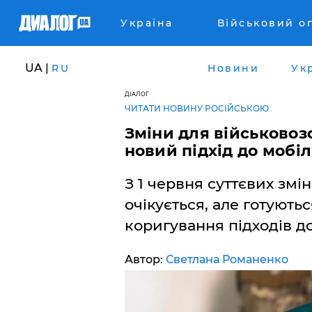
Україна
Військовий о
UA |
RU
Новини
Ук
ДІАЛОГ
ЧИТАТИ НОВИНУ РОСІЙСЬКОЮ
Зміни для військовоз
новий підхід до мобіл
З 1 червня суттєвих змін
очікується, але готують
коригування підходів до
Автор:
Светлана Романенко