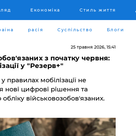
гляд
Економіка
Стиль життя
раїна
расія
Суспільство
Блоги
25 травня 2026, 15:41
обов'язаних з початку червня:
ізації у "Резерв+"
 у правилах мобілізації не
ся нові цифрові рішення та
 обліку військовозобов'язаних.