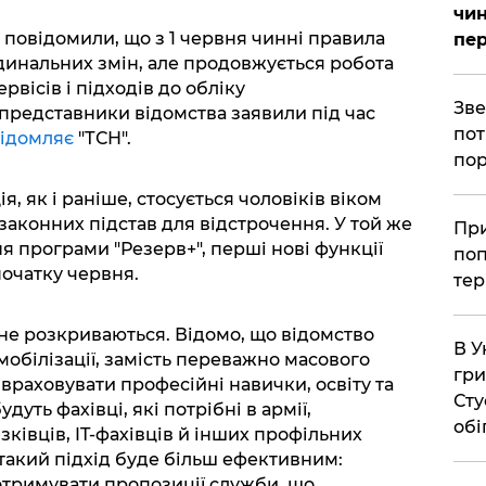
чин
 повідомили, що з 1 червня чинні правила
пер
рдинальних змін, але продовжується робота
вісів і підходів до обліку
​Зв
 представники відомства заявили під час
пот
ідомляє
"ТСН".
пор
, як і раніше, стосується чоловіків віком
ь законних підстав для відстрочення. У той же
​Пр
я програми "Резерв+", перші нові функції
поп
очатку червня.
тер
 не розкриваються. Відомо, що відомство
В У
обілізації, замість переважно масового
гри
враховувати професійні навички, освіту та
Сту
дуть фахівці, які потрібні в армії,
обі
зківців, IT-фахівців й інших профільних
 такий підхід буде більш ефективним:
отримувати пропозиції служби, що