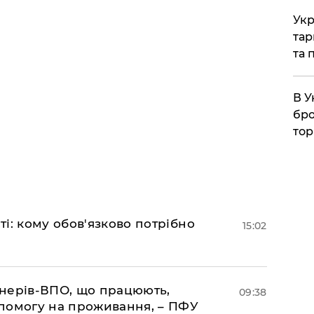
Укр
тар
та 
В У
бро
тор
і: кому обов'язково потрібно
15:02
іонерів-ВПО, що працюють,
09:38
помогу на проживання, – ПФУ