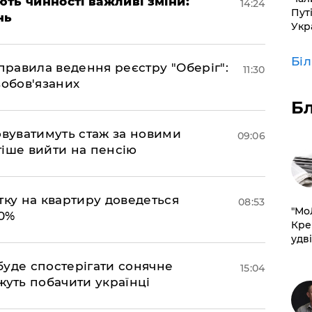
ають чинності важливі зміни:
14:24
Пут
нь
Укр
Бі
правила ведення реєстру "Оберіг":
11:30
зобов'язаних
Б
овуватимуть стаж за новими
09:06
іше вийти на пенсію
тку на квартиру доведеться
08:53
​"М
50%
Кре
удві
буде спостерігати сонячне
15:04
жуть побачити українці