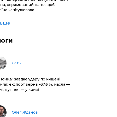
іна, спрямований на те, щоб
аїна капітулювала
льше
логи
Сеть
оЛоЧКа" завдає удару по кишені
мля: експорт зерна −37,6 %, масла —
чі, вугілля — у кризі
Олег Жданов