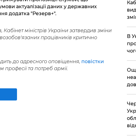
​Ка
а умови актуалізації даних у державних
вид
ня додатка "Резерв+".
змі
, Кабінет міністрів України затвердив зміни
В У
возобов'язаних працівників критично
про
чог
дить до адресного оповіщення,
повістки
 професії та потреб армії.
​Ощ
неа
дов
Чер
Укр
обл
від