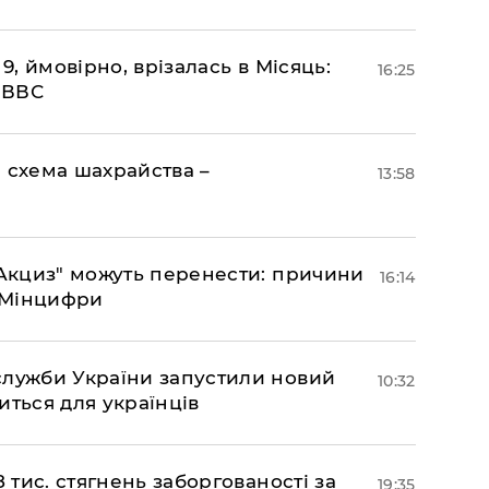
 9, ймовірно, врізалась в Місяць:
16:25
- ВВС
 схема шахрайства –
13:58
"еАкциз" можуть перенести: причини
16:14
є Мінцифри
служби України запустили новий
10:32
иться для українців
 тис. стягнень заборгованості за
19:35