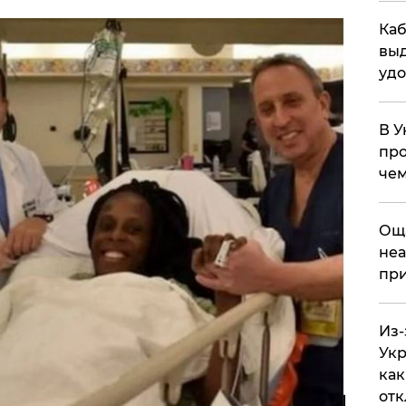
Каб
выд
удо
В У
про
чем
​Ощ
неа
при
Из-
Укр
как
отк