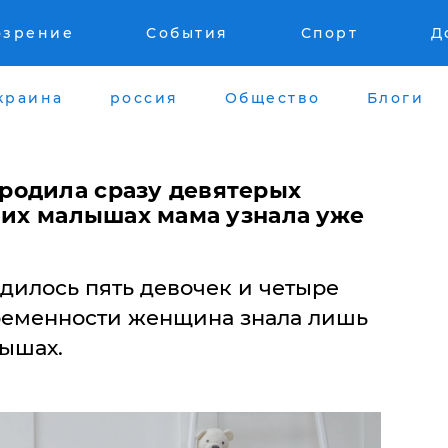
озрение
События
Спорт
Д
краина
россия
Общество
Блоги
родила сразу девятерых
дних малышах мама узнала уже
дилось пять девочек и четыре
ременности женщина знала лишь
ышах.