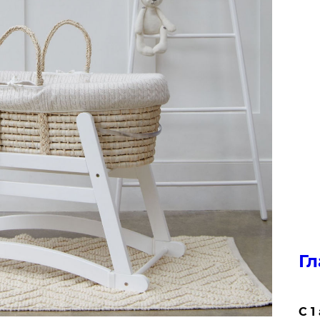
Гл
С 1