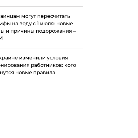
аинцам могут пересчитать
ифы на воду с 1 июля: новые
ы и причины подорожания –
И
краине изменили условия
нирования работников: кого
нутся новые правила