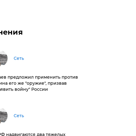
нения
Сеть
аев предложил применить против
ина его же "оружие", призвав
ъявить войну" России
Сеть
РФ надвигаются два тяжелых