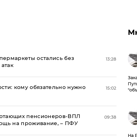
М
пермаркеты остались без
13:28
 атак
Зак
Пут
сти: кому обязательно нужно
15:02
"об
аботающих пенсионеров-ВПЛ
09:38
ощь на проживание, – ПФУ
На 