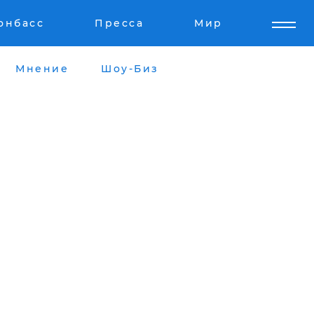
онбасс
Пресса
Мир
Мнение
Шоу-Биз