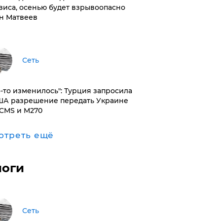
зиса, осенью будет взрывоопасно
н Матвеев
Сеть
то-то изменилось": Турция запросила
ША разрешение передать Украине
CMS и M270
отреть ещё
логи
Сеть