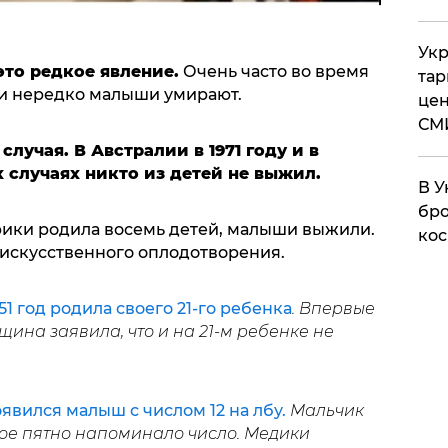
Укр
это редкое явление.
Очень часто во время
тар
 и нередко малыши умирают.
цен
СМ
лучая. В Австралии в 1971 году и в
х случаях никто из детей не выжил.
В У
бро
рики родила восемь детей, малыши выжили.
кос
искусственного оплодотворения.
1 год родила своего 21-го ребенка
. Впервые
нщина заявила, что и на 21-м ребенке не
оявился малыш с числом 12 на лбу.
Мальчик
мое пятно напоминало число. Медики