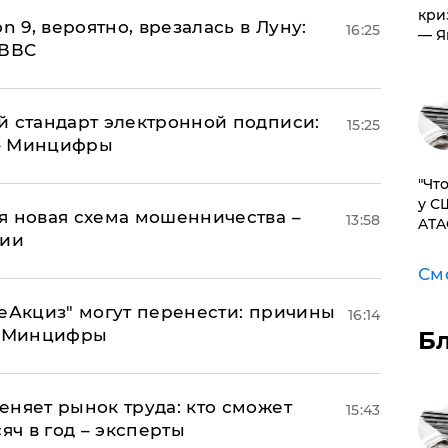
кри
n 9, вероятно, врезалась в Луну:
16:25
— Я
 ВВС
й стандарт электронной подписи:
15:25
 – Минцифры
​"Ч
у С
я новая схема мошенничества –
13:58
ATA
ции
См
"еАкциз" могут перенести: причины
16:14
т Минцифры
Б
еняет рынок труда: кто сможет
15:43
яч в год – эксперты