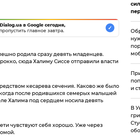
сил
пер
Dialog.ua в Google сегодня,
✓
пропустить главное завтра.
Обр
нуж
пор
мо
пешно родила сразу девять младенцев.
окко, сюда Халиму Сиссе отправили власти
При
поп
редством кесарева сечения. Каково же было
и с
 когда после родившихся семерых малышей
деле Халима под сердцем носила девять
В У
гри
Сту
ети чувствуют себя хорошо. Уже через
обо
домой.