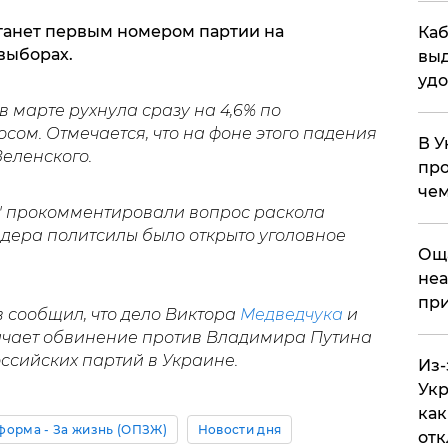
станет первым номером партии на
Каб
выборах.
выд
удо
 в марте рухнула сразу на 4,6% по
ом. Отмечается, что на фоне этого падения
В У
еленского.
про
чем
" прокомментировали вопрос раскола
лидера политсилы было открыто уголовное
​Ощ
неа
при
 сообщил, что дело Виктора
Медведчука
и
ачает обвинение против Владимира Путина
ссийских партий в Украине.
Из-
Укр
как
орма - За жизнь (ОПЗЖ)
Новости дня
отк