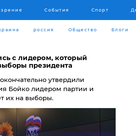
озрение
События
Спорт
Д
краина
россия
Общество
Блоги
сь с лидером, который
 выборы президента
окончательно утвердили
ия Бойко лидером партии и
т их на выборы.