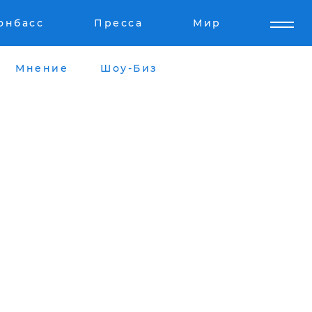
онбасс
Пресса
Мир
Мнение
Шоу-Биз