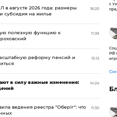
с У
 в августе 2026 года: размеры
18:20
пре
и субсидия на жилье
вую полезную функцию к
11:39
ороховский
Соц
РФ 
масштабную реформу пенсий и
15:12
игр
ниться
См
упают в силу важные изменения:
14:24
Б
дений
ила ведения реестра "Оберіг": что
11:30
анных