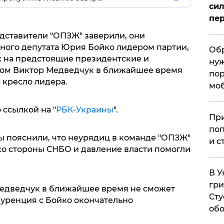
сил
пер
дставители "ОПЗЖ" заверили, они
ного депутата Юрия Бойко лидером партии,
Обр
их на предстоящие президентские и
нуж
том Виктор Медведчук в ближайшее время
пор
 кресло лидера.
мо
 ссылкой на "
РБК-Украины
".
При
поп
ы пояснили, что неурядиц в команде "ОПЗЖ"
и с
со стороны СНБО и давление власти помогли
В У
гри
Медведчук в ближайшее время не сможет
Сту
куренция с Бойко окончательно
обо