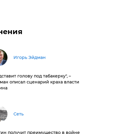
нения
Игорь Эйдман
дставит голову под табакерку", –
ман описал сценарий краха власти
ина
Сеть
тин получит преимущество в войне