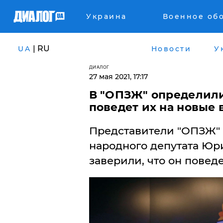
Украина
Военное об
| RU
UA
Новости
У
ДИАЛОГ
27 мая 2021, 17:17
В "ОПЗЖ" определили
поведет их на новые
Представители "ОПЗЖ" 
народного депутата Юр
заверили, что он поведе