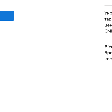
Укр
тар
цен
СМ
В У
бро
кос