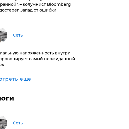
краиной", – колумнист Bloomberg
достерег Запад от ошибки
Сеть
иальную напряженность внутри
провоцирует самый неожиданный
ок
отреть ещё
логи
Сеть