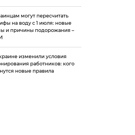
аинцам могут пересчитать
ифы на воду с 1 июля: новые
ы и причины подорожания –
И
краине изменили условия
нирования работников: кого
нутся новые правила