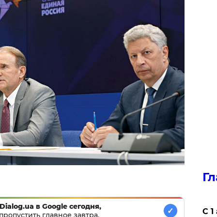
Гл
Dialog.ua в Google сегодня,
✓
С 1
пропустить главное завтра.