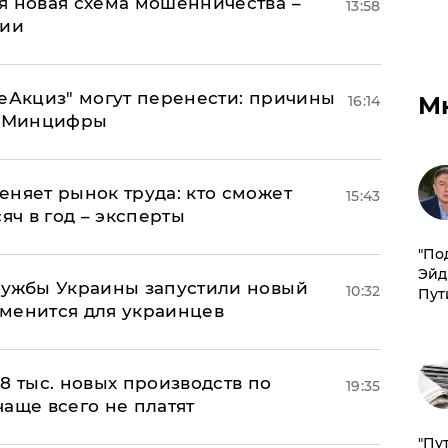
я новая схема мошенничества –
13:58
ции
"еАкциз" могут перенести: причины
М
16:14
т Минцифры
еняет рынок труда: кто сможет
15:43
яч в год – эксперты
​"По
Эйд
лужбы Украины запустили новый
10:32
Пут
менится для украинцев
8 тыс. новых производств по
19:35
 чаще всего не платят
"Пу