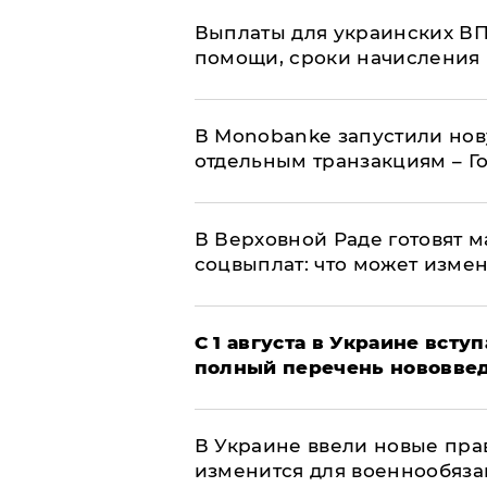
Выплаты для украинских ВПЛ
помощи, сроки начисления 
В Мonobankе запустили но
отдельным транзакциям – Г
В Верховной Раде готовят 
соцвыплат: что может изме
С 1 августа в Украине вст
полный перечень нововве
В Украине ввели новые прав
изменится для военнообяз