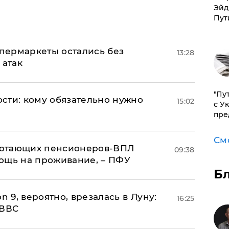
Эйд
Пут
пермаркеты остались без
13:28
 атак
"Пу
сти: кому обязательно нужно
15:02
с У
пре
См
аботающих пенсионеров-ВПЛ
09:38
ощь на проживание, – ПФУ
Б
n 9, вероятно, врезалась в Луну:
16:25
 ВВС