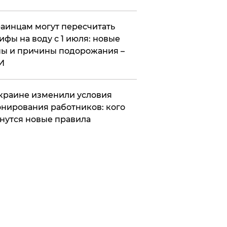
аинцам могут пересчитать
ифы на воду с 1 июля: новые
ы и причины подорожания –
И
краине изменили условия
нирования работников: кого
нутся новые правила