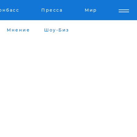
онбасс
Пресса
Мир
Мнение
Шоу-Биз