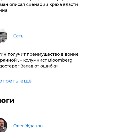
ман описал сценарий краха власти
ина
Сеть
тин получит преимущество в войне
краиной", – колумнист Bloomberg
достерег Запад от ошибки
отреть ещё
логи
Олег Жданов