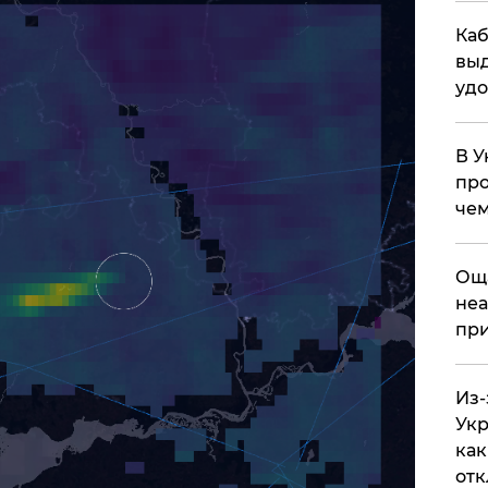
Каб
выд
удо
В У
про
чем
​Ощ
неа
при
Из-
Укр
как
отк