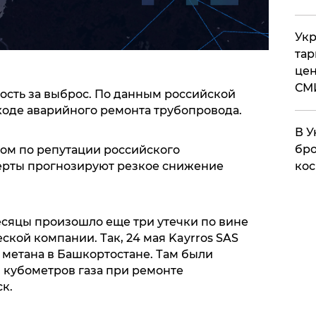
Укр
тар
цен
СМ
ость за выброс. По данным российской
ходе аварийного ремонта трубопровода.
В У
бро
ом по репутации российского
перты прогнозируют резкое снижение
кос
есяцы произошло еще три утечки по вине
ской компании. Так, 24 мая Kayrros SAS
метана в Башкортостане. Там были
 кубометров газа при ремонте
к.