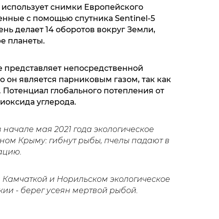
AS использует снимки Европейского
енные с помощью спутника Sentinel-5
ень делает 14 оборотов вокруг Земли,
е планеты.
е представляет непосредственной
о он является парниковым газом, так как
. Потенциал глобального потепления от
диоксида углерода.
в начале мая 2021 года экологическое
ом Крыму: гибнут рыбы, пчелы падают в
ацию.
а Камчаткой и Норильском экологическое
ии - берег усеян мертвой рыбой.