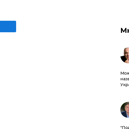
М
Мож
наз
Укр
​"По