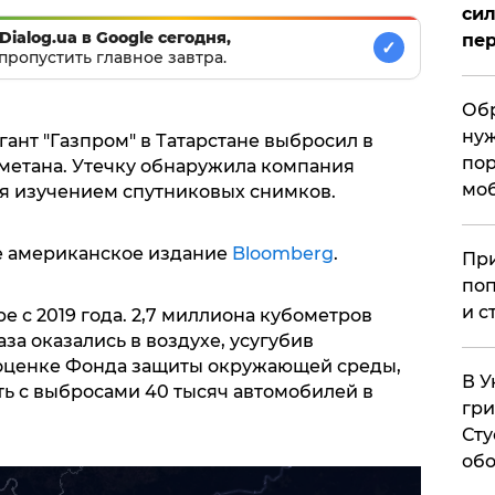
сил
Dialog.ua в Google сегодня,
пер
✓
пропустить главное завтра.
Обр
нуж
ант "Газпром" в Татарстане выбросил в
пор
 метана. Утечку обнаружила компания
мо
ся изучением спутниковых снимков.
е американское издание
Bloomberg
.
При
поп
и с
 с 2019 года. 2,7 миллиона кубометров
за оказались в воздухе, усугубив
 оценке Фонда защиты окружающей среды,
В У
ь с выбросами 40 тысяч автомобилей в
гри
Сту
обо