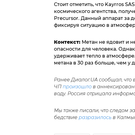
Стоит отметить, что Kayrros S
космического агентства, получ
Precursor. Данный аппарат за д
фиксируя ситуацию в атмосфер
Контекст:
Метан не ядовит и н
опасности для человека. Однак
удерживает тепло в атмосфере
метана в 30 раз больше, чем у 
Ранее Диалог.UA сообщал, что 
ЧП
произошло
в аннексированн
воду. Россия отрицала информ
Мы также писали, что следом з
бедствие
разразилось
в Калмык