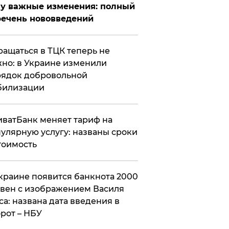
у важные изменения: полный
ечень нововведений
ащаться в ТЦК теперь не
но: в Украине изменили
ядок добровольной
билизации
ватБанк меняет тариф на
улярную услугу: названы сроки
тоимость
краине появится банкнота 2000
вен с изображением Василя
са: названа дата введения в
рот – НБУ