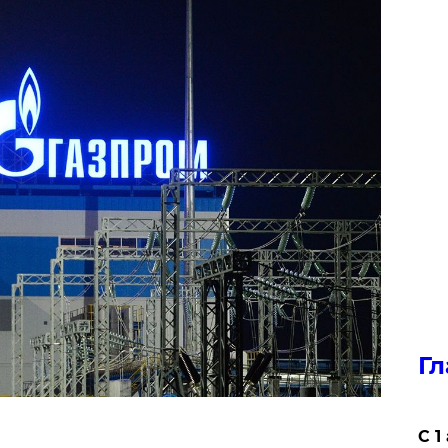
Гл
С 1