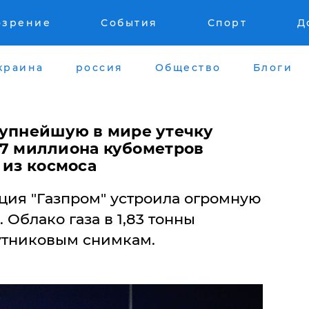
озрение
События
Спорт
Д
краина
россия
Общество
Блоги
рупнейшую в мире утечку
 2,7 миллиона кубометров
 из космоса
ция "Газпром" устроила огромную
. Облако газа в 1,83 тонны
утниковым снимкам.