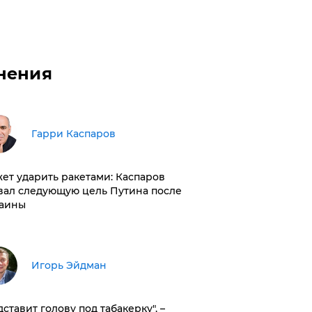
нения
Гарри Каспаров
ет ударить ракетами: Каспаров
вал следующую цель Путина после
аины
Игорь Эйдман
дставит голову под табакерку", –