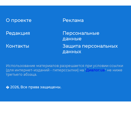
О проекте
Реклама
Редакция
Персональные
данные
Контакты
Защита персональных
данных
Использование материалов разрешается при условии ссылки
(для интернет-изданий - гиперссылки) на "
Диалог.ua
" не ниже
третьего абзаца.
� 2026,
Все права защищены.