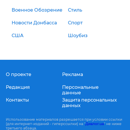
Военное Обозрение
Стиль
Новости Донбасса
Спорт
США
Шоубиз
О проекте
Реклама
Редакция
Персональные
данные
Контакты
Защита персональных
данных
Использование материалов разрешается при условии ссылки
(для интернет-изданий - гиперссылки) на "
Диалог.ua
" не ниже
третьего абзаца.