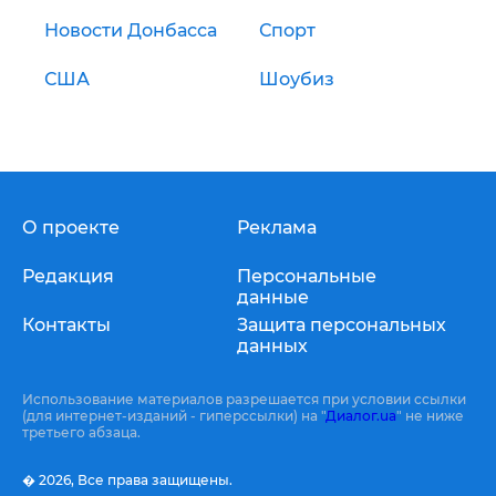
Новости Донбасса
Спорт
США
Шоубиз
О проекте
Реклама
Редакция
Персональные
данные
Контакты
Защита персональных
данных
Использование материалов разрешается при условии ссылки
(для интернет-изданий - гиперссылки) на "
Диалог.ua
" не ниже
третьего абзаца.
� 2026,
Все права защищены.