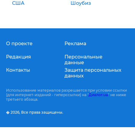
США
Шоубиз
О проекте
Реклама
Редакция
Персональные
данные
Контакты
Защита персональных
данных
Использование материалов разрешается при условии ссылки
(для интернет-изданий - гиперссылки) на "
Диалог.ua
" не ниже
третьего абзаца.
� 2026,
Все права защищены.