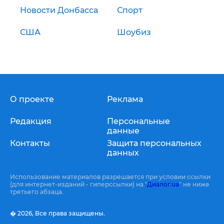
Новости Донбасса
Спорт
США
Шоубиз
О проекте
Реклама
Редакция
Персональные
данные
Контакты
Защита персональных
данных
Использование материалов разрешается при условии ссылки
(для интернет-изданий - гиперссылки) на "
Диалог.ua
" не ниже
третьего абзаца.
� 2026,
Все права защищены.