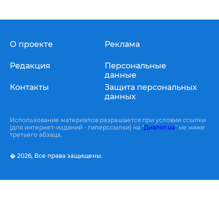
О проекте
Реклама
Редакция
Персональные
данные
Контакты
Защита персональных
данных
Использование материалов разрешается при условии ссылки
(для интернет-изданий - гиперссылки) на "
Диалог.ua
" не ниже
третьего абзаца.
� 2026,
Все права защищены.