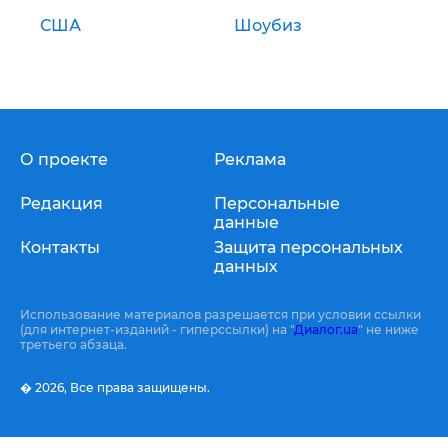
США
Шоубиз
О проекте
Реклама
Редакция
Персональные
данные
Контакты
Защита персональных
данных
Использование материалов разрешается при условии ссылки
(для интернет-изданий - гиперссылки) на "
Диалог.ua
" не ниже
третьего абзаца.
� 2026,
Все права защищены.