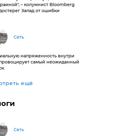
краиной", – колумнист Bloomberg
достерег Запад от ошибки
Сеть
иальную напряженность внутри
провоцирует самый неожиданный
ок
отреть ещё
логи
Сеть