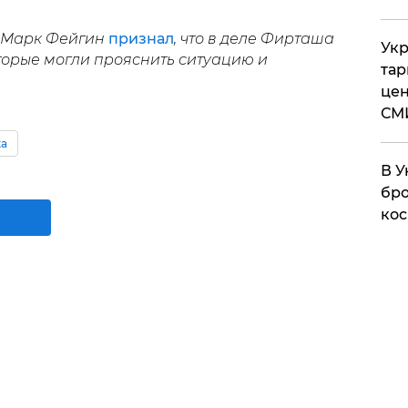
т Марк Фейгин
признал
, что в деле Фирташа
Укр
оторые могли прояснить ситуацию и
тар
цен
СМ
ка
В У
бро
кос