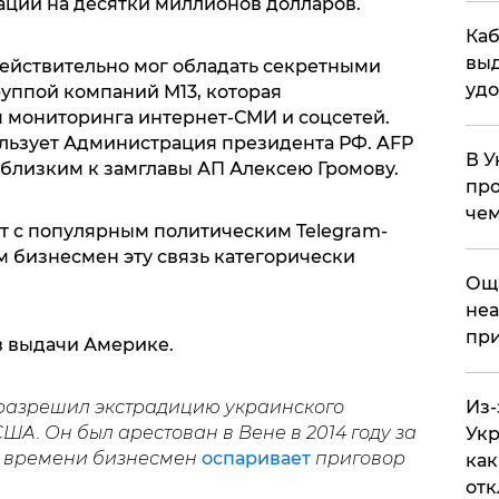
ации на десятки миллионов долларов.
Каб
выд
действительно мог обладать секретными
удо
руппой компаний M13, которая
 мониторинга интернет-СМИ и соцсетей.
ользует Администрация президента РФ. AFP
В У
близким к замглавы АП Алексею Громову.
про
чем
т с популярным политическим Telegram-
м бизнесмен эту связь категорически
​Ощ
неа
при
в выдачи Америке.
 разрешил экстрадицию украинского
Из-
ША. Он был арестован в Вене в 2014 году за
Укр
го времени бизнесмен
оспаривает
приговор
как
отк