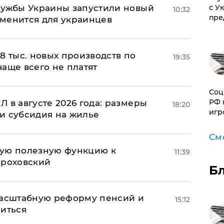
лужбы Украины запустили новый
с У
10:32
пре
менится для украинцев
8 тыс. новых производств по
19:35
 чаще всего не платят
Соц
РФ 
 в августе 2026 года: размеры
18:20
игр
и субсидия на жилье
См
вую полезную функцию к
11:39
ороховский
Б
масштабную реформу пенсий и
15:12
ниться