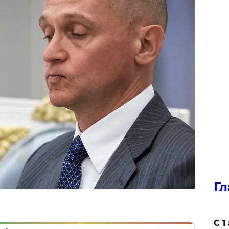
Гл
С 1