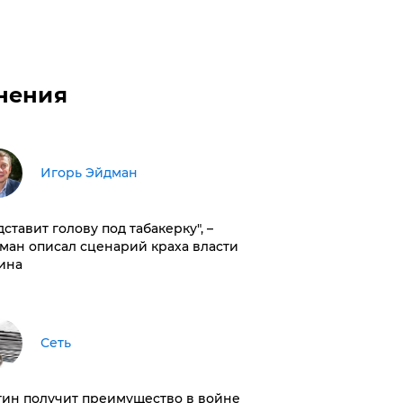
нения
Игорь Эйдман
дставит голову под табакерку", –
ман описал сценарий краха власти
ина
Сеть
тин получит преимущество в войне