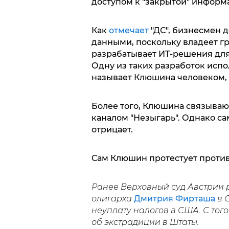
доступом к "закрытой" информ
Как
отмечает
"ДС", бизнесмен 
данными, поскольку владеет г
разрабатывает ИТ-решения для
Одну из таких разработок исп
называет Клюшина человеком, 
Более того, Клюшина связываю
каналом "Незыгарь". Однако са
отрицает.
Сам Клюшин протестует проти
Ранее Верховный суд Австрии
олигарха
Дмитрия Фирташа
в С
неуплату налогов в США. С то
об экстрадиции в Штаты.