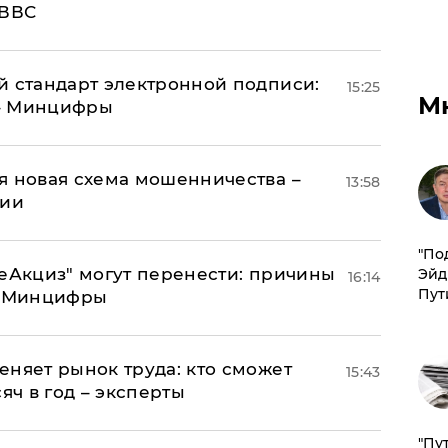
 ВВС
й стандарт электронной подписи:
15:25
М
 – Минцифры
я новая схема мошенничества –
13:58
ции
​"По
"еАкциз" могут перенести: причины
Эйд
16:14
Пут
т Минцифры
еняет рынок труда: кто сможет
15:43
яч в год – эксперты
"Пу