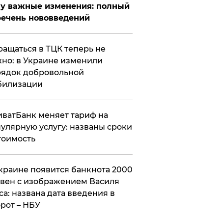
у важные изменения: полный
ечень нововведений
ащаться в ТЦК теперь не
но: в Украине изменили
ядок добровольной
билизации
ватБанк меняет тариф на
улярную услугу: названы сроки
тоимость
краине появится банкнота 2000
вен с изображением Василя
са: названа дата введения в
рот – НБУ