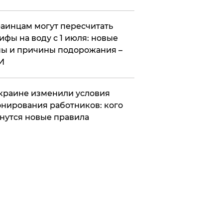
аинцам могут пересчитать
ифы на воду с 1 июля: новые
ы и причины подорожания –
И
краине изменили условия
нирования работников: кого
нутся новые правила