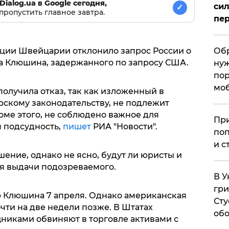
Dialog.ua в Google сегодня,
сил
✓
пропустить главное завтра.
пер
ции Швейцарии отклонило запрос России о
Обр
а Клюшина, задержанного по запросу США.
нуж
пор
мо
олучила отказ, так как изложенный в
рскому законодательству, не подлежит
оме этого, не соблюдено важное для
При
я подсудность,
пишет
РИА "Новости".
поп
и с
ение, однако не ясно, будут ли юристы и
я выдачи подозреваемого.
В У
гри
 Клюшина 7 апреля. Однако американская
Сту
очти на две недели позже. В Штатах
обо
никами обвиняют в торговле активами с