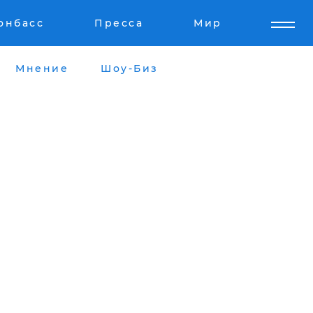
онбасс
Пресса
Мир
Мнение
Шоу-Биз