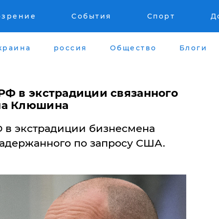
озрение
События
Спорт
Д
краина
россия
Общество
Блоги
РФ в экстрадиции связанного
на Клюшина
Ф в экстрадиции бизнесмена
адержанного по запросу США.