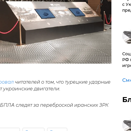
с У
пре
Соц
РФ 
игр
См
ровал
читателей о том, что турецкие ударные
т украинские двигатели.
Б
е БПЛА следят за переброской иранских ЗРК