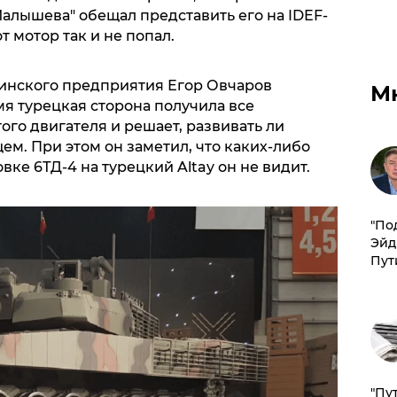
Малышева" обещал представить его на IDEF-
т мотор так и не попал.
инского предприятия Егор Овчаров
М
мя турецкая сторона получила все
ого двигателя и решает, развивать ли
м. При этом он заметил, что каких-либо
ке 6ТД-4 на турецкий Altay он не видит.
​"По
Эйд
Пут
"Пу