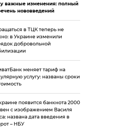
у важные изменения: полный
ечень нововведений
ащаться в ТЦК теперь не
но: в Украине изменили
ядок добровольной
билизации
ватБанк меняет тариф на
улярную услугу: названы сроки
тоимость
краине появится банкнота 2000
вен с изображением Василя
са: названа дата введения в
рот – НБУ