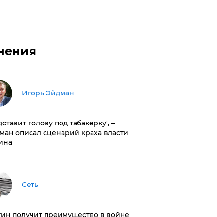
нения
Игорь Эйдман
дставит голову под табакерку", –
ман описал сценарий краха власти
ина
Сеть
тин получит преимущество в войне