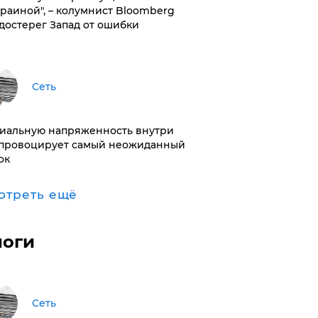
краиной", – колумнист Bloomberg
достерег Запад от ошибки
Сеть
иальную напряженность внутри
провоцирует самый неожиданный
ок
отреть ещё
логи
Сеть