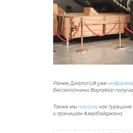
Ранее Диалог.UA уже
информи
беспилотники Bayraktar получа
Также мы
писали
, как турецки
к границам Азербайджана.