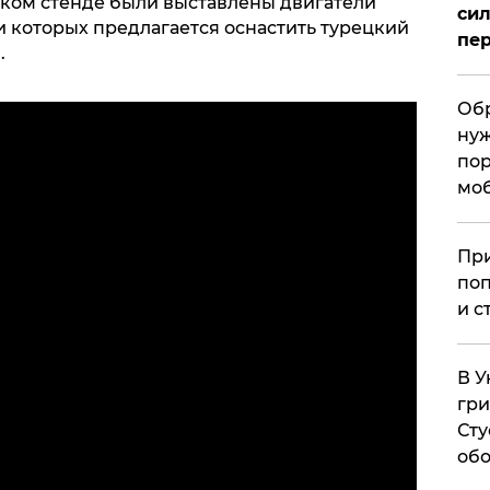
нском стенде были выставлены двигатели
сил
и которых предлагается оснастить турецкий
пер
.
Обр
нуж
пор
мо
При
поп
и с
В У
гри
Сту
обо