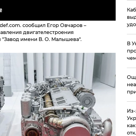
Каб
выд
удо
def.com. сообщил Егор Овчаров –
равления двигателестроения
"Завод имени В. О. Малышева".
В У
про
чем
​Ощ
неа
при
Из-
Укр
как
отк