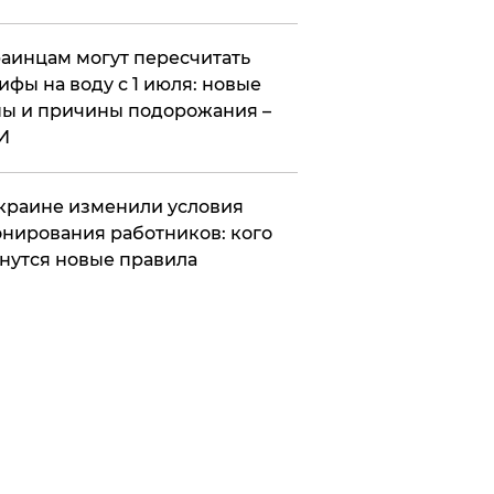
аинцам могут пересчитать
ифы на воду с 1 июля: новые
ы и причины подорожания –
И
краине изменили условия
нирования работников: кого
нутся новые правила