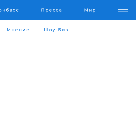
онбасс
Пресса
Мир
Мнение
Шоу-Биз