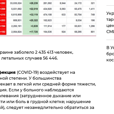
Укр
тар
цен
СМ
В У
раине заболело 2 435 413 человек,
бро
 летальных случаев 56 446.
кос
нфекция
(COVID-19) воздействует на
ной степени. У большинства
кает в легкой или средней форме тяжести,
ция. Если у больного наблюдаются
левания (затрудненное дыхание или
и или боль в грудной клетке; нарушение
), следует незамедлительно обратиться за