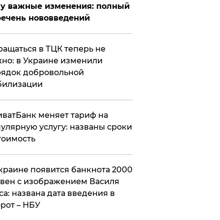
у важные изменения: полный
ечень нововведений
ащаться в ТЦК теперь не
но: в Украине изменили
ядок добровольной
билизации
ватБанк меняет тариф на
улярную услугу: названы сроки
тоимость
краине появится банкнота 2000
вен с изображением Василя
са: названа дата введения в
рот – НБУ