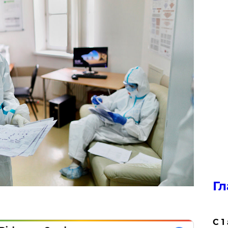
Гл
С 1