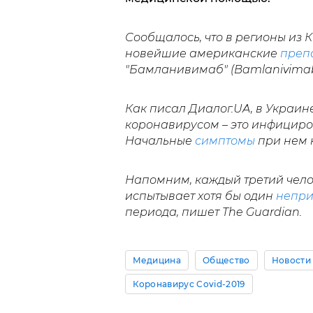
Сообщалось, что в регионы из
новейшие американские
преп
"Бамланивимаб" (Bamlanivimab)
Как писал Диалог.UA, в Украин
коронавирусом – это инфициро
Начальные
симптомы
при нем 
Напомним, каждый третий чел
испытывает хотя бы один
непри
периода, пишет The Guardian.
Медицина
Общество
Новости
Коронавирус Covid-2019