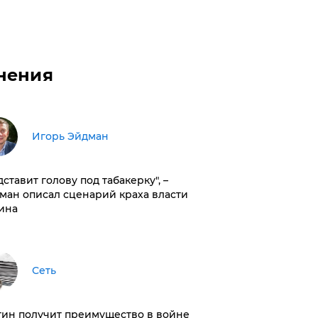
нения
Игорь Эйдман
дставит голову под табакерку", –
ман описал сценарий краха власти
ина
Сеть
тин получит преимущество в войне