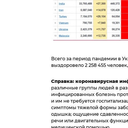
Всего за период пандемии в Ук
выздоровело 2 258 455 человек,
Справка: коронавирусная и
различные группы людей в раз
инфицированных болезнь проте
и им не требуется госпитализа
симптомы тяжелой формы забо
одышка; ощущение сдавленност
речи или двигательных функций
медицинской помощью.