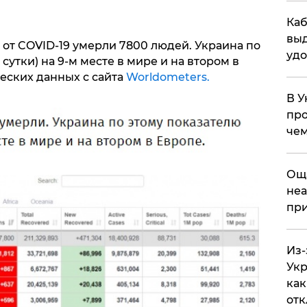
Каб
выд
е от COVID-19 умерли 7800 людей. Украина по
удо
 сутки) на 9-м месте в мире и на втором в
ческих данных с сайта
Worldometers.
В У
про
чем
​Ощ
неа
при
Из-
Укр
как
отк