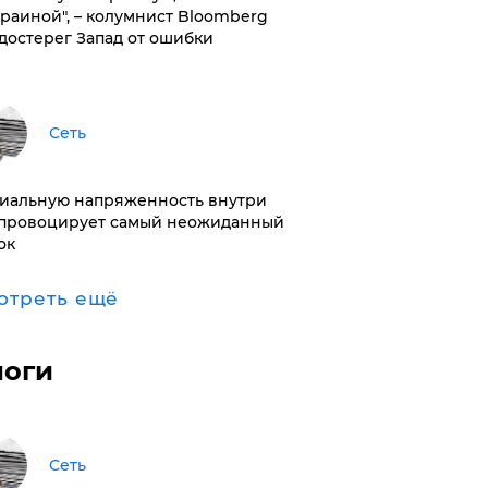
краиной", – колумнист Bloomberg
достерег Запад от ошибки
Сеть
иальную напряженность внутри
провоцирует самый неожиданный
ок
отреть ещё
логи
Сеть