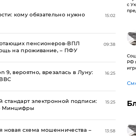
с У
пре
сти: кому обязательно нужно
15:02
аботающих пенсионеров-ВПЛ
09:38
ощь на проживание, – ПФУ
Соц
РФ 
игр
n 9, вероятно, врезалась в Луну:
16:25
 ВВС
См
й стандарт электронной подписи:
Б
15:25
 – Минцифры
я новая схема мошенничества –
13:58