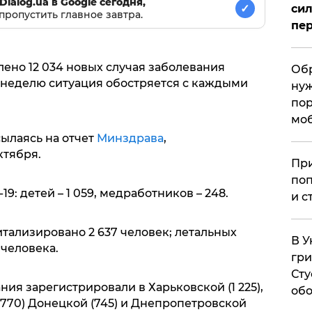
Dialog.ua в Google сегодня,
✓
сил
пропустить главное завтра.
пер
лено 12 034 новых случая заболевания
Обр
неделю ситуация обостряется с каждыми
нуж
пор
мо
сылаясь на отчет
Минздрава
,
ктября.
При
поп
: детей – 1 059, медработников – 248.
и с
тализировано 2 637 человек; летальных
В У
 человека.
гри
Сту
ния зарегистрировали в Харьковской (1 225),
обо
(770) Донецкой (745) и Днепропетровской