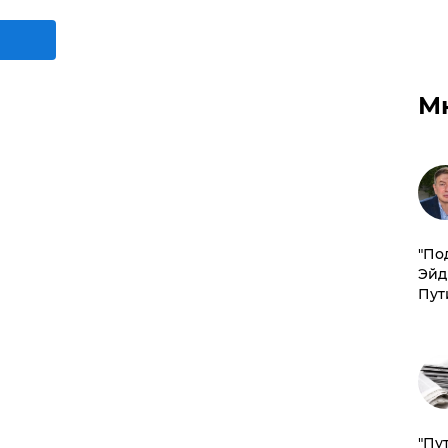
М
​"По
Эйд
Пут
"Пу