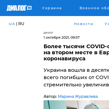
Украина
Военное об
| RU
UA
Новости
У
ДИАЛОГ
1 октября 2021, 09:57
Более тысячи COVID-с
на втором месте в Ев
коронавируса
Украина вошла в десятк
всего погибших от COV
стремительно увеличив
Автор:
Марина Журавлева