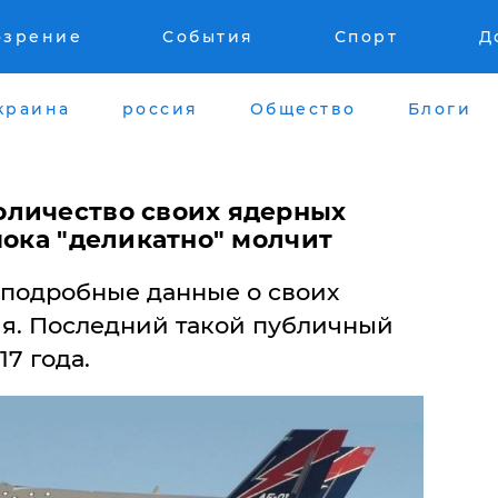
озрение
События
Спорт
Д
краина
россия
Общество
Блоги
личество своих ядерных
пока "деликатно" молчит
 подробные данные о своих
ия. Последний такой публичный
17 года.