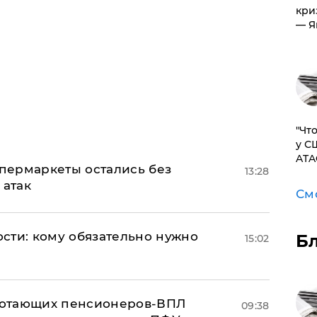
кри
— Я
​"Ч
у С
ATA
пермаркеты остались без
13:28
 атак
См
сти: кому обязательно нужно
Б
15:02
аботающих пенсионеров-ВПЛ
09:38