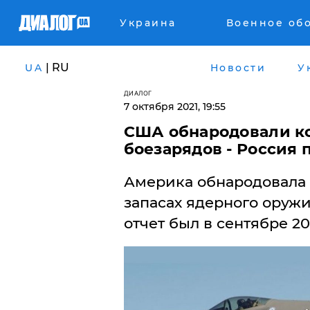
Украина
Военное об
| RU
UA
Новости
У
ДИАЛОГ
7 октября 2021, 19:55
США обнародовали ко
боезарядов - Россия 
​Америка обнародовала
запасах ядерного оруж
отчет был в сентябре 20