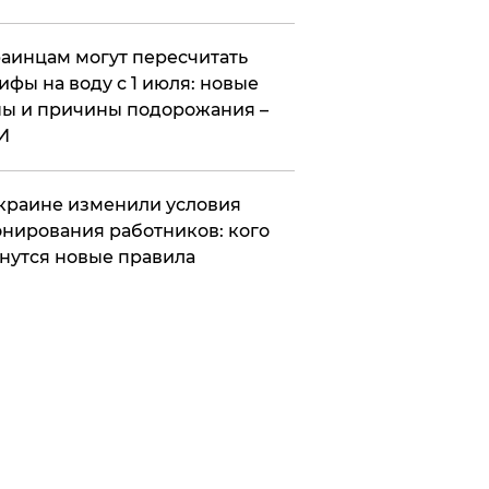
аинцам могут пересчитать
ифы на воду с 1 июля: новые
ы и причины подорожания –
И
краине изменили условия
нирования работников: кого
нутся новые правила