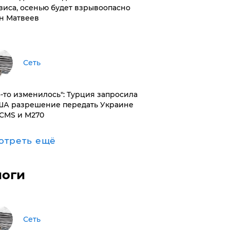
зиса, осенью будет взрывоопасно
н Матвеев
Сеть
то-то изменилось": Турция запросила
ША разрешение передать Украине
CMS и M270
отреть ещё
логи
Сеть