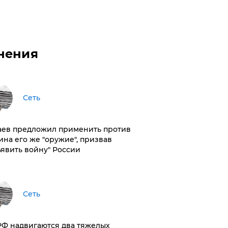
нения
Сеть
аев предложил применить против
ина его же "оружие", призвав
ъявить войну" России
Сеть
РФ надвигаются два тяжелых