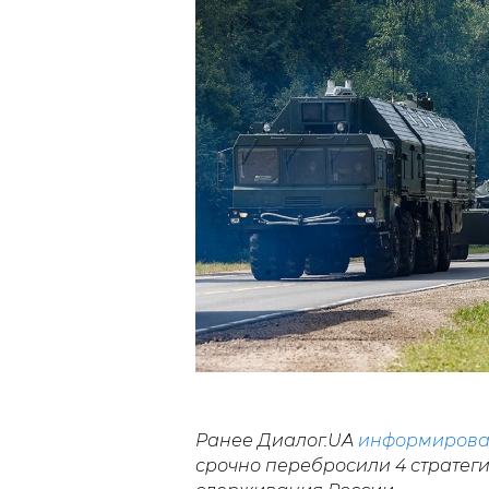
Р
анее Диалог.UA
информирова
срочно перебросили 4 стратег