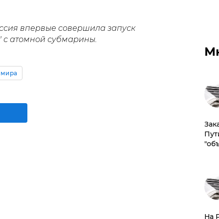
Россия впервые совершила запуск
" с атомной субмарины.
М
 мира
Зак
Пут
"об
На 