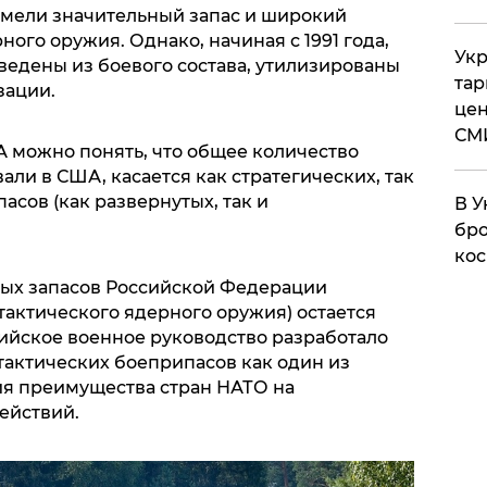
мели значительный запас и широкий
ого оружия. Однако, начиная с 1991 года,
Укр
ведены из боевого состава, утилизированы
тар
зации.
цен
СМ
А можно понять, что общее количество
али в США, касается как стратегических, так
асов (как развернутых, так и
В У
бро
кос
ных запасов Российской Федерации
 тактического ядерного оружия) остается
ийское военное руководство разработало
актических боеприпасов как один из
я преимущества стран НАТО на
ействий.