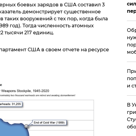
сил
дерных боевых зарядов в США составил 3
пер
казатель демонстрирует существенное
в таких вооружений с тех пор, когда была
989 год). Тогда численность атомных
Обр
2 тысячи 217 единиц.
нуж
пор
партамент США в своем отчете на ресурсе
мо
При
поп
и с
В У
гри
Сту
обо