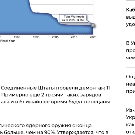
Каб
выд
удо
В У
про
чем
​Ощ
неа
од Соединенные Штаты провели демонтаж 11
при
. Примерно еще 2 тысячи таких зарядов
става и в ближайшее время будут переданы
Из-
Укр
как
тического ядерного оружия с конца
отк
ь больше, чем на 90%. Утверждается, что в