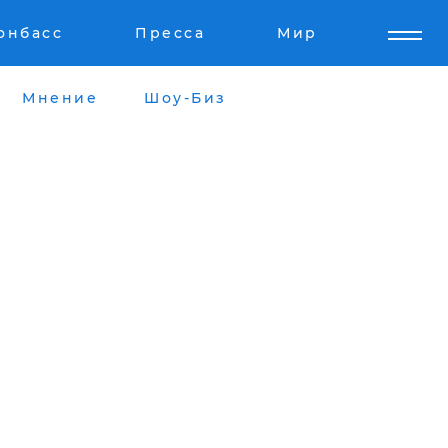
онбасс
Пресса
Мир
Мнение
Шоу-Биз