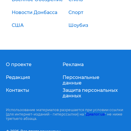
Новости Донбасса
Спорт
США
Шоубиз
О проекте
Реклама
Редакция
Персональные
данные
Контакты
Защита персональных
данных
Использование материалов разрешается при условии ссылки
(для интернет-изданий - гиперссылки) на "
Диалог.ua
" не ниже
третьего абзаца.