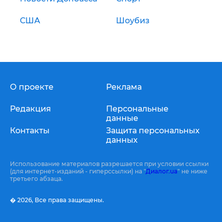
США
Шоубиз
О проекте
Реклама
Редакция
Персональные
данные
Контакты
Защита персональных
данных
Использование материалов разрешается при условии ссылки
(для интернет-изданий - гиперссылки) на "
Диалог.ua
" не ниже
третьего абзаца.
� 2026,
Все права защищены.