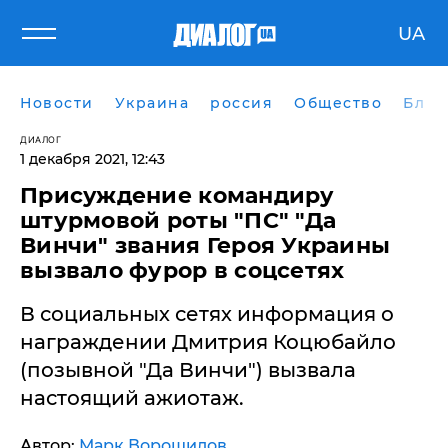
UA
Новости
Украина
россия
Общество
Блог
ДИАЛОГ
1 декабря 2021, 12:43
Присуждение командиру
штурмовой роты "ПС" "Да
Винчи" звания Героя Украины
вызвало фурор в соцсетях
В социальных сетях информация о
награждении Дмитрия Коцюбайло
(позывной "Да Винчи") вызвала
настоящий ажиотаж.
Автор:
Марк Ворошилов