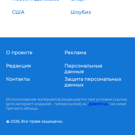
США
Шоубиз
О проекте
Реклама
Редакция
Персональные
данные
Контакты
Защита персональных
данных
Использование материалов разрешается при условии ссылки
(для интернет-изданий - гиперссылки) на "
Диалог.ua
" не ниже
третьего абзаца.
� 2026,
Все права защищены.