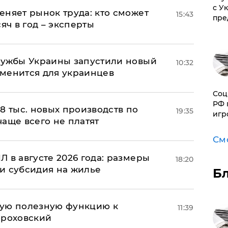
с У
еняет рынок труда: кто сможет
15:43
пре
яч в год – эксперты
лужбы Украины запустили новый
10:32
менится для украинцев
Соц
РФ 
8 тыс. новых производств по
19:35
игр
 чаще всего не платят
См
 в августе 2026 года: размеры
18:20
и субсидия на жилье
Б
вую полезную функцию к
11:39
ороховский