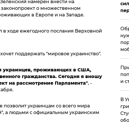
Зеленский намерен внести на
сил
 законопроект о множественном
пер
роживающих в Европе и на Западе.
Обр
ал в ходе ежегодного послания Верховной
нуж
пор
мо
хочет поддержать "мировое украинство".
При
ля украинцев, проживающих в США,
поп
венного гражданства. Сегодня я вношу
и с
кт на рассмотрение Парламента"
, -
кабря.
В У
е позволит украинцам со всего мира
гри
ой", а людьми с официальным украинским
Сту
обо