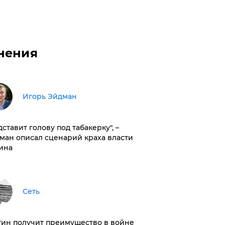
нения
Игорь Эйдман
дставит голову под табакерку", –
ман описал сценарий краха власти
ина
Сеть
тин получит преимущество в войне