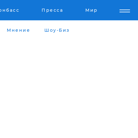
онбасс
Пресса
Мир
Мнение
Шоу-Биз