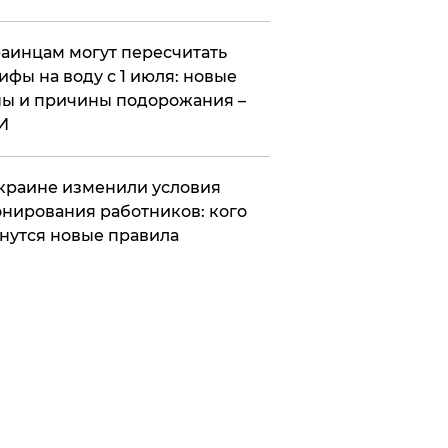
аинцам могут пересчитать
ифы на воду с 1 июля: новые
ы и причины подорожания –
И
краине изменили условия
нирования работников: кого
нутся новые правила