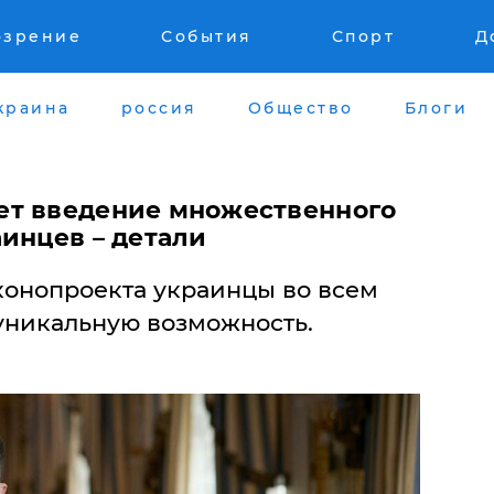
озрение
События
Спорт
Д
краина
россия
Общество
Блоги
ет введение множественного
инцев – детали
конопроекта украинцы во всем
уникальную возможность.