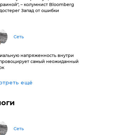
краиной", – колумнист Bloomberg
достерег Запад от ошибки
Сеть
иальную напряженность внутри
провоцирует самый неожиданный
ок
отреть ещё
логи
Сеть