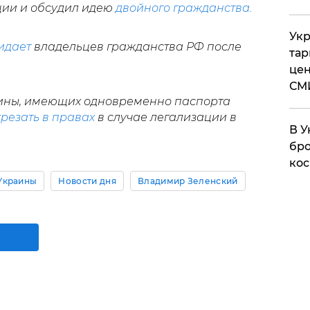
ции и обсудил идею
двойного гражданства.
Укр
идает
владельцев гражданства РФ после
тар
цен
СМ
аины, имеющих одновременно паспорта
урезать в правах
в случае легализации в
В У
бро
кос
Украины
Новости дня
Владимир Зеленский