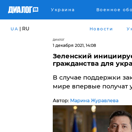
Украина
Военное об
| RU
UA
Новости
У
ДИАЛОГ
1 декабря 2021, 14:08
Зеленский иницииру
гражданства для укра
В случае поддержки за
мире впервые получат 
Автор:
Марина Журавлева