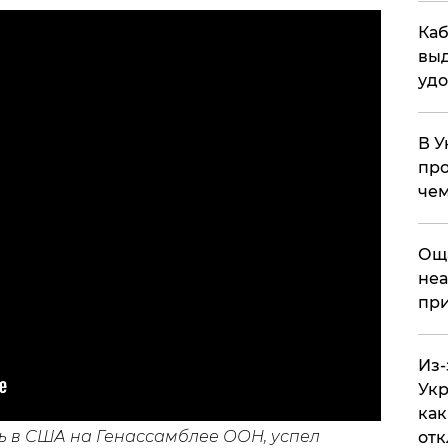
Каб
выд
удо
В У
про
чем
​Ощ
неа
при
Из-
Укр
как
ь в США на Генассамблее ООН, успел
отк