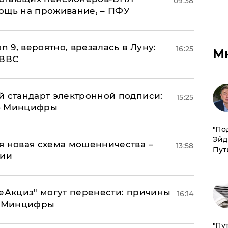
09:38
ощь на проживание, – ПФУ
n 9, вероятно, врезалась в Луну:
16:25
М
 ВВС
й стандарт электронной подписи:
15:25
 – Минцифры
​"По
Эйд
я новая схема мошенничества –
13:58
Пут
ции
"еАкциз" могут перенести: причины
16:14
т Минцифры
"Пу