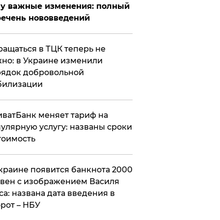
у важные изменения: полный
ечень нововведений
ащаться в ТЦК теперь не
но: в Украине изменили
ядок добровольной
билизации
ватБанк меняет тариф на
улярную услугу: названы сроки
тоимость
краине появится банкнота 2000
вен с изображением Василя
са: названа дата введения в
рот – НБУ