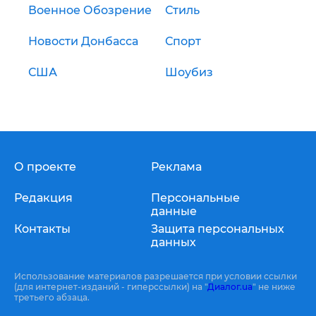
Военное Обозрение
Стиль
Новости Донбасса
Спорт
США
Шоубиз
О проекте
Реклама
Редакция
Персональные
данные
Контакты
Защита персональных
данных
Использование материалов разрешается при условии ссылки
(для интернет-изданий - гиперссылки) на "
Диалог.ua
" не ниже
третьего абзаца.