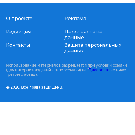
О проекте
Реклама
Редакция
Персональные
данные
Контакты
Защита персональных
данных
Использование материалов разрешается при условии ссылки
(для интернет-изданий - гиперссылки) на "
Диалог.ua
" не ниже
третьего абзаца.
� 2026,
Все права защищены.