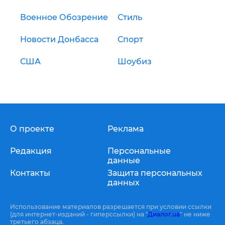
Военное Обозрение
Стиль
Новости Донбасса
Спорт
США
Шоубиз
О проекте
Реклама
Редакция
Персональные
данные
Контакты
Защита персональных
данных
Использование материалов разрешается при условии ссылки
(для интернет-изданий - гиперссылки) на "
Диалог.ua
" не ниже
третьего абзаца.