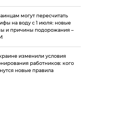
аинцам могут пересчитать
ифы на воду с 1 июля: новые
ы и причины подорожания –
И
краине изменили условия
нирования работников: кого
нутся новые правила