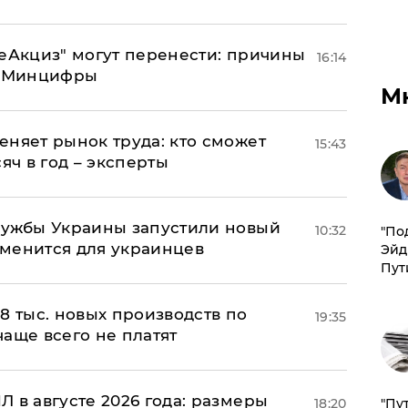
"еАкциз" могут перенести: причины
16:14
т Минцифры
М
еняет рынок труда: кто сможет
15:43
яч в год – эксперты
лужбы Украины запустили новый
10:32
​"По
менится для украинцев
Эйд
Пут
8 тыс. новых производств по
19:35
 чаще всего не платят
 в августе 2026 года: размеры
18:20
"Пу