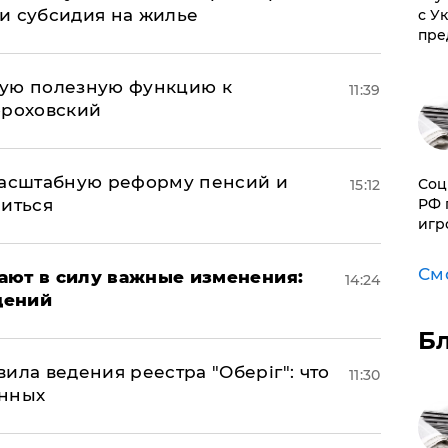
и субсидия на жилье
с У
пре
вую полезную функцию к
11:39
ороховский
масштабную реформу пенсий и
Соц
15:12
ниться
РФ 
игр
См
упают в силу важные изменения:
14:24
дений
Б
ила ведения реестра "Оберіг": что
11:30
анных