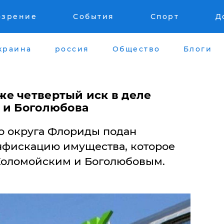
озрение
События
Спорт
Д
краина
россия
Общество
Блоги
же четвертый иск в деле
 и Боголюбова
о округа Флориды подан
нфискацию имущества, которое
Коломойским и Боголюбовым.