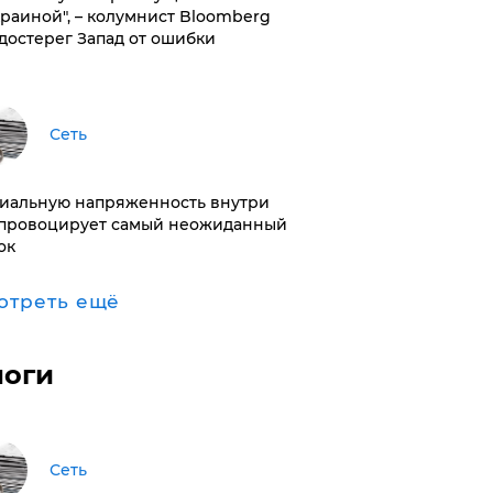
краиной", – колумнист Bloomberg
достерег Запад от ошибки
Сеть
иальную напряженность внутри
провоцирует самый неожиданный
ок
отреть ещё
логи
Сеть