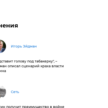
нения
Игорь Эйдман
дставит голову под табакерку", –
ман описал сценарий краха власти
ина
Сеть
тин получит преимущество в войне