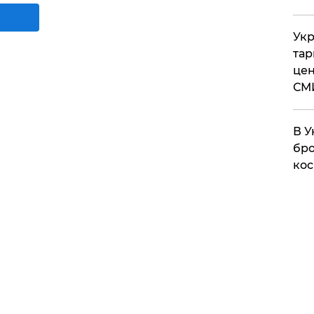
Укр
тар
цен
СМ
В У
бро
кос