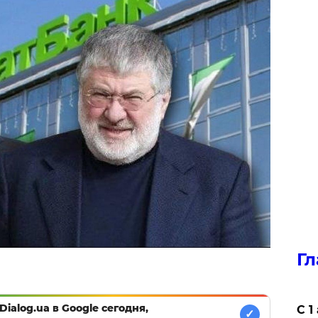
Гл
Dialog.ua в Google сегодня,
С 1
✓