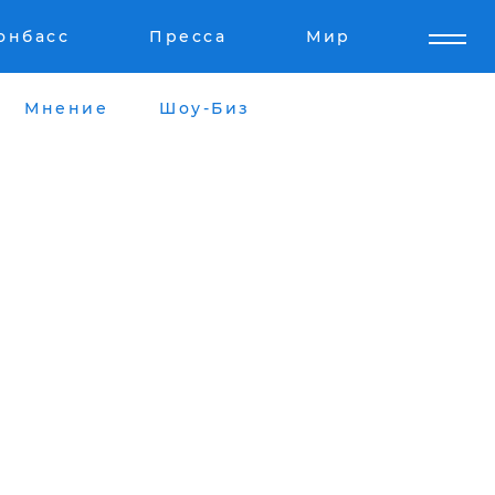
онбасс
Пресса
Мир
Мнение
Шоу-Биз