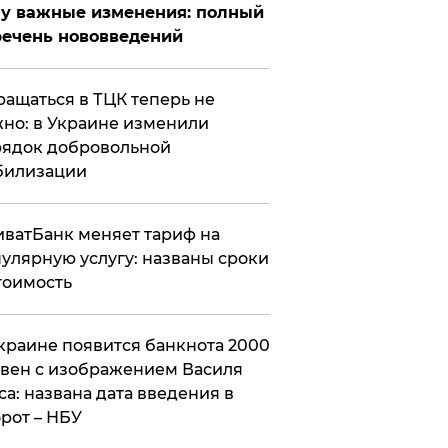
у важные изменения: полный
ечень нововведений
ащаться в ТЦК теперь не
но: в Украине изменили
ядок добровольной
билизации
ватБанк меняет тариф на
улярную услугу: названы сроки
тоимость
краине появится банкнота 2000
вен с изображением Василя
са: названа дата введения в
рот – НБУ