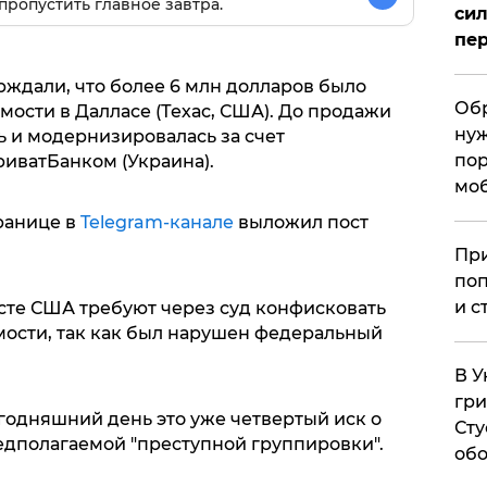
пропустить главное завтра.
сил
пер
ждали, что более 6 млн долларов было
Обр
ости в Далласе (Техас, США). До продажи
нуж
 и модернизировалась за счет
пор
иватБанком (Украина).
мо
транице в
Telegram-канале
выложил пост
При
поп
и с
юсте США требуют через суд конфисковать
ости, так как был нарушен федеральный
В У
гри
годняшний день это уже четвертый иск о
Сту
дполагаемой "преступной группировки".
обо