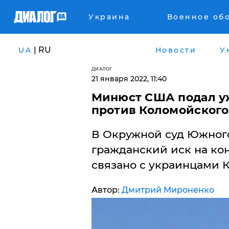
Украина
Военное об
| RU
UA
Новости
У
ДИАЛОГ
21 января 2022, 11:40
​Минюст США подал у
против Коломойского
В Окружной суд Южног
гражданский иск на ко
связано с украинцами 
Автор:
Дмитрий Мироненко