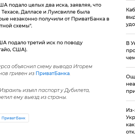
А подало целых два иска, заявляя, что
Каб
Техасе, Далласе и Луисвилле была
выд
орые незаконно получили от ПриватБанка в
удо
тной схемы".
ША подало третий иск по поводу
В У
айо, США).
про
чем
рса объяснил схему вывода Игорем
нов гривен из
ПриватБанка
.
​Ощ
неа
 Израиль изъял паспорт у Дубилета,
при
ретил ему выезд из страны.
Из-
Укр
ПриватБанк
как
отк