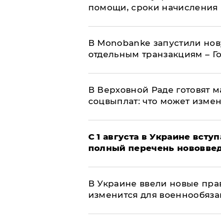
помощи, сроки начисления 
В Мonobankе запустили но
отдельным транзакциям – Г
В Верховной Раде готовят 
соцвыплат: что может изме
С 1 августа в Украине вст
полный перечень нововве
В Украине ввели новые прав
изменится для военнообяз