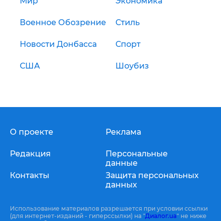
Мир
Экономика
Военное Обозрение
Стиль
Новости Донбасса
Спорт
США
Шоубиз
О проекте
Реклама
Редакция
Персональные
данные
Контакты
Защита персональных
данных
Использование материалов разрешается при условии ссылки
(для интернет-изданий - гиперссылки) на "
Диалог.ua
" не ниже