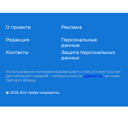
О проекте
Реклама
Редакция
Персональные
данные
Контакты
Защита персональных
данных
Использование материалов разрешается при условии ссылки
(для интернет-изданий - гиперссылки) на "
Диалог.ua
" не ниже
третьего абзаца.
� 2026,
Все права защищены.