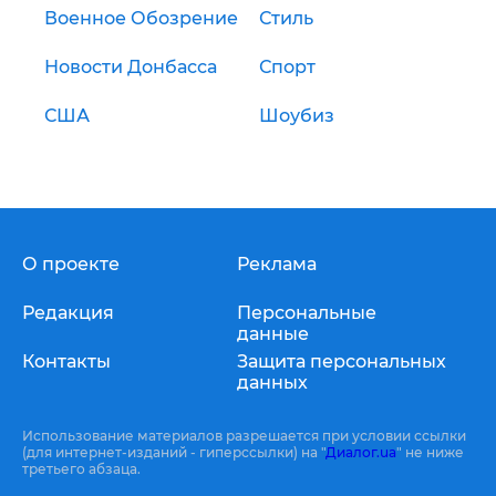
Военное Обозрение
Стиль
Новости Донбасса
Спорт
США
Шоубиз
О проекте
Реклама
Редакция
Персональные
данные
Контакты
Защита персональных
данных
Использование материалов разрешается при условии ссылки
(для интернет-изданий - гиперссылки) на "
Диалог.ua
" не ниже
третьего абзаца.