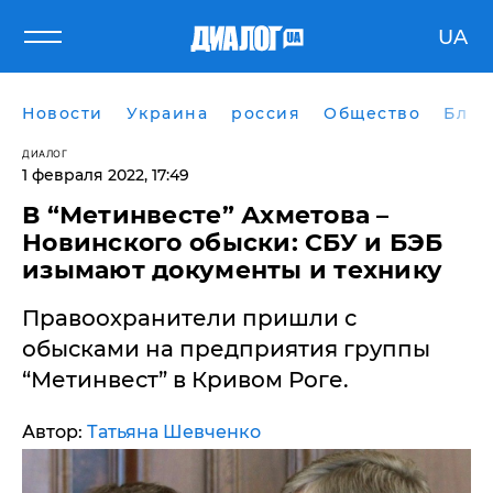
UA
Новости
Украина
россия
Общество
Блог
ДИАЛОГ
1 февраля 2022, 17:49
В “Метинвесте” Ахметова –
Новинского обыски: СБУ и БЭБ
изымают документы и технику
Правоохранители пришли с
обысками на предприятия группы
“Метинвест” в Кривом Роге.
Автор:
Татьяна Шевченко