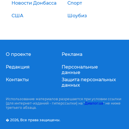
Новости Донбасса
Спорт
США
Шоубиз
О проекте
Реклама
Редакция
Персональные
данные
Контакты
Защита персональных
данных
Использование материалов разрешается при условии ссылки
(для интернет-изданий - гиперссылки) на "
Диалог.ua
" не ниже
третьего абзаца.
� 2026,
Все права защищены.