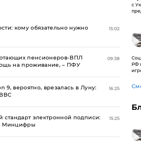
с У
пре
сти: кому обязательно нужно
15:02
аботающих пенсионеров-ВПЛ
Соц
09:38
РФ 
ощь на проживание, – ПФУ
игр
См
n 9, вероятно, врезалась в Луну:
16:25
 ВВС
Б
й стандарт электронной подписи:
15:25
 – Минцифры