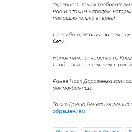
Украине! С таким требователь
нас, и с таким народом, которы
помощью только вперед!
Спасибо, Британия, за помощь 
Сети.
Напомним, Гончаренко из Кие
Скабеевой с автоматом в руках
Ранее Надя Дорофеева запис
бомбоубежища.
Также Гриша Решетник решил
обращением
.
Общество
Новости Украины
Р