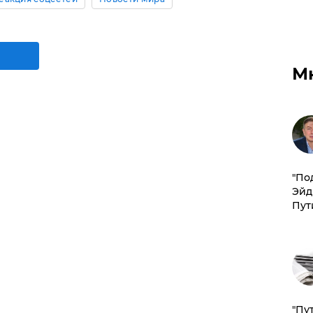
М
​"По
Эйд
Пут
"Пу