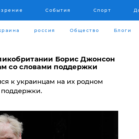
озрение
События
Спорт
Д
краина
россия
Общество
Блоги
ликобритании Борис Джонсон
ам со словами поддержки
ся к украинцам на их родном
а поддержки.