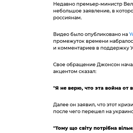
Недавно премьер-министр Вел
небольшое заявление, в котор
россиянам.
Видео было опубликовано на
Y
промежуток времени набралось
и комментариев в поддержку 
Свое обращение Джонсон начал 
акцентом сказал:
"Я не верю, что эта война от 
Далее он заявил, что этот кри
после чего перешел на украинс
"Тому що свiту потрiбна вiльн