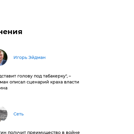
нения
Игорь Эйдман
дставит голову под табакерку", –
ман описал сценарий краха власти
ина
Сеть
тин получит преимущество в войне