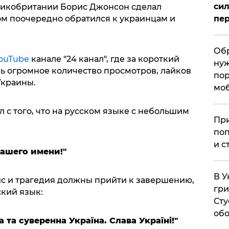
сил
икобритании Борис Джонсон сделал
пер
ом поочередно обратился к украинцам и
Обр
ouTube
канале "24 канал", где за короткий
нуж
 огромное количество просмотров, лайков
пор
Украины.
мо
с того, что на русском языке с небольшим
При
поп
и с
вашего имени!"
В У
зис и трагедия должны прийти к завершению,
гри
кий язык:
Сту
обо
а та суверенна Україна. Слава Українi!
"