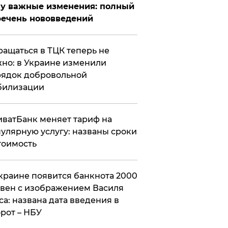
у важные изменения: полный
ечень нововведений
ащаться в ТЦК теперь не
но: в Украине изменили
ядок добровольной
билизации
ватБанк меняет тариф на
улярную услугу: названы сроки
тоимость
краине появится банкнота 2000
вен с изображением Василя
са: названа дата введения в
рот – НБУ