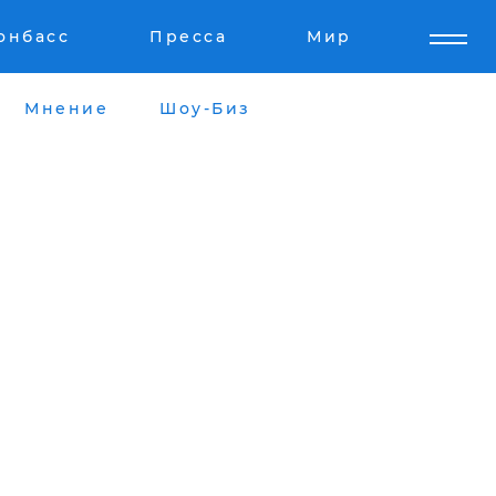
онбасс
Пресса
Мир
Мнение
Шоу-Биз