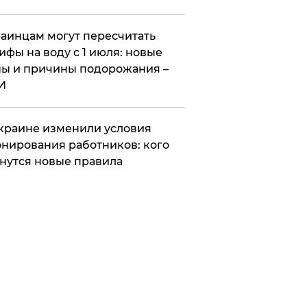
аинцам могут пересчитать
ифы на воду с 1 июля: новые
ы и причины подорожания –
И
краине изменили условия
нирования работников: кого
нутся новые правила