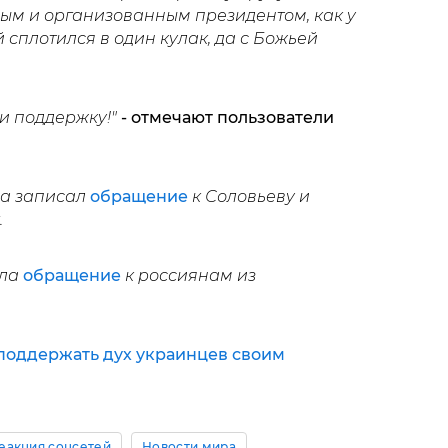
ным и организованным президентом, как у
й сплотился в один кулак, да с Божьей
и поддержку!"
- отмечают пользователи
ва записал
обращение
к Соловьеву и
.
ала
обращение
к россиянам из
поддержать дух украинцев своим
еакция соцсетей
Новости мира