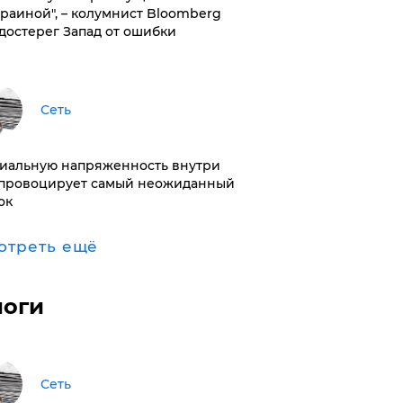
краиной", – колумнист Bloomberg
достерег Запад от ошибки
Сеть
иальную напряженность внутри
провоцирует самый неожиданный
ок
отреть ещё
логи
Сеть