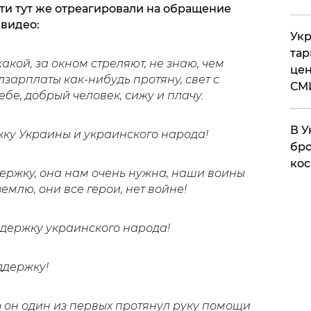
ти тут же отреагировали на обращение
видео:
Укр
тар
какой, за окном стреляют, не знаю, чем
цен
зарплаты как-нибудь протяну, свет с
СМ
ебе, добрый человек, сижу и плачу.
В У
жку Украины и украинского народа!
бро
кос
ержку, она нам очень нужна, наши воины
лю, они все герои, нет войне!
ддержку украинского народа!
ддержку!
то он один из первых протянул руку помощи