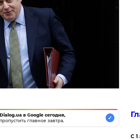
Гл
Dialog.ua в Google сегодня,
✓
пропустить главное завтра.
С 1