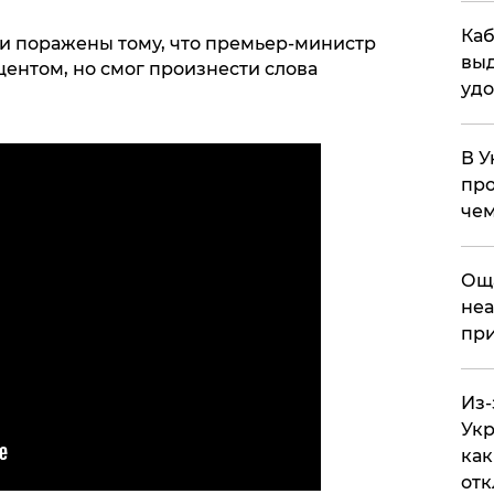
Каб
и поражены тому, что премьер-министр
выд
центом, но смог произнести слова
удо
В У
про
чем
​Ощ
неа
при
Из-
Укр
как
отк