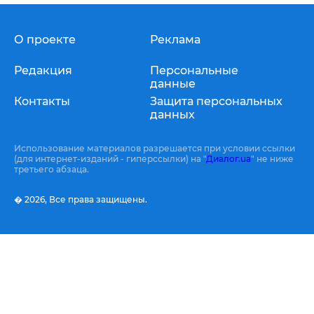
О проекте
Реклама
Редакция
Персональные
данные
Контакты
Защита персональных
данных
Использование материалов разрешается при условии ссылки
(для интернет-изданий - гиперссылки) на "
Диалог.ua
" не ниже
третьего абзаца.
� 2026,
Все права защищены.