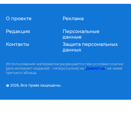
О проекте
Реклама
Редакция
Персональные
данные
Контакты
Защита персональных
данных
Использование материалов разрешается при условии ссылки
(для интернет-изданий - гиперссылки) на "
Диалог.ua
" не ниже
третьего абзаца.
� 2026,
Все права защищены.