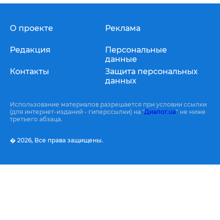
О проекте
Реклама
Редакция
Персональные
данные
Контакты
Защита персональных
данных
Использование материалов разрешается при условии ссылки
(для интернет-изданий - гиперссылки) на "
Диалог.ua
" не ниже
третьего абзаца.
� 2026,
Все права защищены.