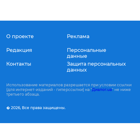
О проекте
Реклама
Редакция
Персональные
данные
Контакты
Защита персональных
данных
Использование материалов разрешается при условии ссылки
(для интернет-изданий - гиперссылки) на "
Диалог.ua
" не ниже
третьего абзаца.
� 2026,
Все права защищены.