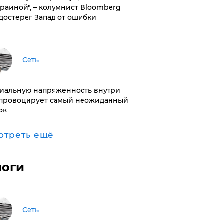
краиной", – колумнист Bloomberg
достерег Запад от ошибки
Сеть
иальную напряженность внутри
провоцирует самый неожиданный
ок
отреть ещё
логи
Сеть