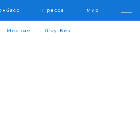
онбасс
Пресса
Мир
Мнение
Шоу-Биз