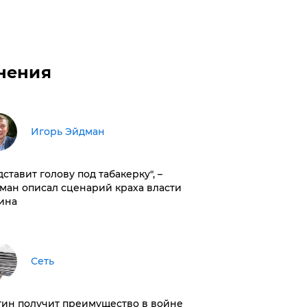
нения
Игорь Эйдман
дставит голову под табакерку", –
ман описал сценарий краха власти
ина
Сеть
тин получит преимущество в войне