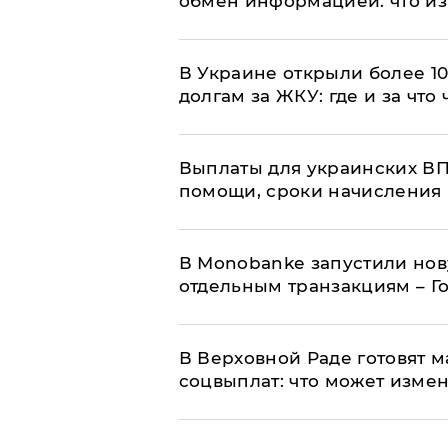
обмен информацией: что из
В Украине открыли более 10
долгам за ЖКУ: где и за что
Выплаты для украинских ВПЛ
помощи, сроки начисления 
В Мonobankе запустили но
отдельным транзакциям – Г
В Верховной Раде готовят 
соцвыплат: что может изме