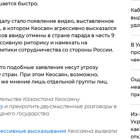
шается быстро.
Каб
выд
далу стало появление видео, выставленное
удо
я, в котором Кеосаян агрессивно высказался
ов ввиду отмены в стране парада в честь 9
ссивную риторику и намекать на
В У
итики сотрудничества со стороны России.
про
чем
что подобные заявления несут угрозу
стран. При этом Кеосаян, возможно,
​Ощ
 же мнение лишь отдельной группы лиц.
неа
при
тельстве Казахстана Кеосаяну
у
и прекратить двусмысленные разговоры в
днего государства.
Из-
Укр
как
рессивные высказывания
Кеосаяна вызвали
отк