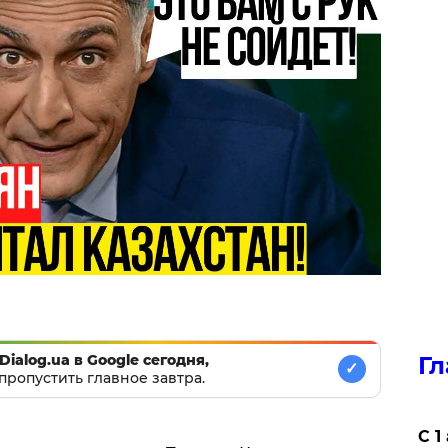
Dialog.ua в Google сегодня,
Гл
✓
пропустить главное завтра.
С 1