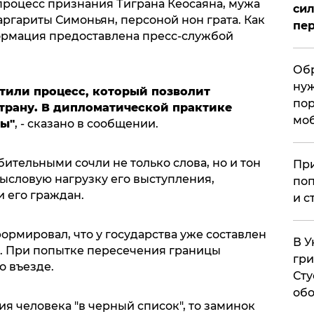
роцесс признания Тиграна Кеосаяна, мужа
сил
ргариты Симоньян, персоной нон грата. Как
пер
ормация предоставлена пресс-службой
Обр
нуж
стили процесс, который позволит
пор
страну. В дипломатической практике
мо
ры"
, - сказано в сообщении.
ительными сочли не только слова, но и тон
При
мысловую нагрузку его выступления,
поп
и его граждан.
и с
рмировал, что у государства уже составлен
В У
. При попытке пересечения границы
гри
о въезде.
Сту
обо
я человека "в черный список", то заминок