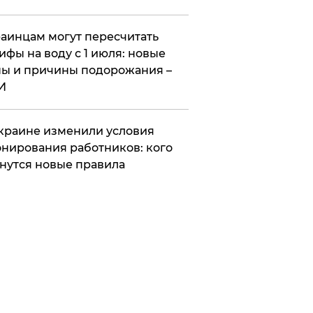
аинцам могут пересчитать
ифы на воду с 1 июля: новые
ы и причины подорожания –
И
краине изменили условия
нирования работников: кого
нутся новые правила