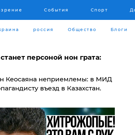
озрение
События
Спорт
Д
краина
россия
Общество
Блоги
 станет персоной нон грата:
он Кеосаяна неприемлемы: в МИД
пагандисту въезд в Казахстан.