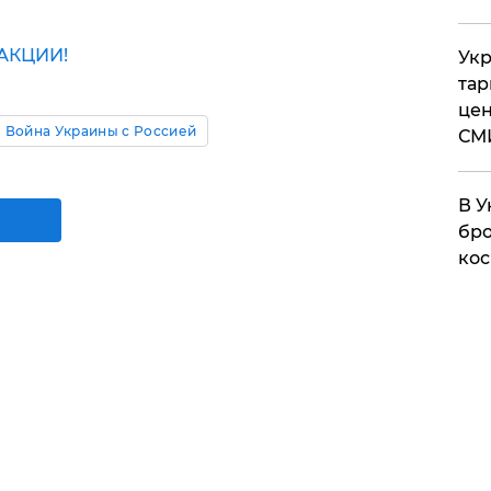
АКЦИИ!
Укр
тар
цен
Война Украины с Россией
СМ
В У
бро
кос