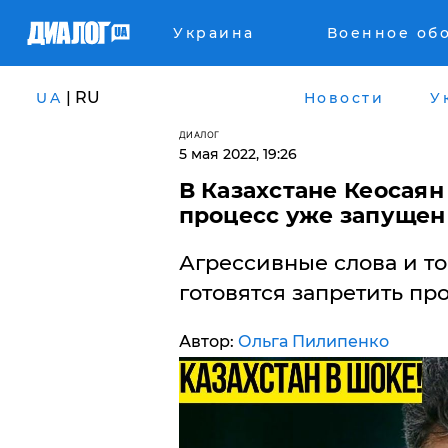
Украина
Военное об
| RU
UA
Новости
У
ДИАЛОГ
5 мая 2022, 19:26
В Казахстане Кеосаян
процесс уже запущен
Агрессивные слова и т
готовятся запретить про
Автор:
Ольга Пилипенко