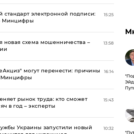
й стандарт электронной подписи:
15:25
 – Минцифры
М
я новая схема мошенничества –
13:58
ции
"еАкциз" могут перенести: причины
16:14
​"По
т Минцифры
Эйд
Пут
еняет рынок труда: кто сможет
15:43
яч в год – эксперты
лужбы Украины запустили новый
10:32
"Пу