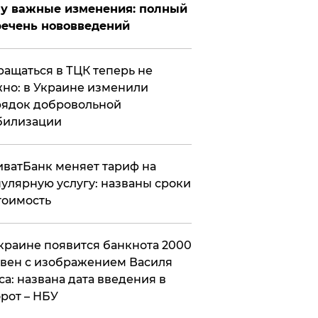
у важные изменения: полный
ечень нововведений
ащаться в ТЦК теперь не
но: в Украине изменили
ядок добровольной
билизации
ватБанк меняет тариф на
улярную услугу: названы сроки
тоимость
краине появится банкнота 2000
вен с изображением Василя
са: названа дата введения в
рот – НБУ