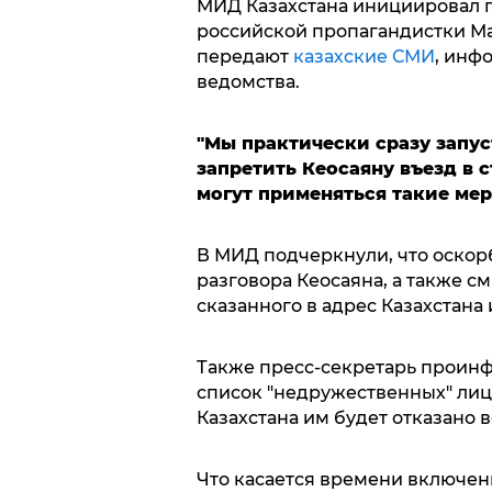
МИД Казахстана инициировал п
российской пропагандистки Ма
передают
казахские СМИ
, инф
ведомства.
"Мы практически сразу запу
запретить Кеосаяну въезд в 
могут применяться такие ме
В МИД подчеркнули, что оскорб
разговора Кеосаяна, а также с
сказанного в адрес Казахстана 
Также пресс-секретарь проинфо
список "недружественных" лиц
Казахстана им будет отказано в
Что касается времени включени