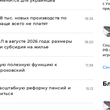
менится для украинцев
с У
пре
8 тыс. новых производств по
19:35
 чаще всего не платят
 в августе 2026 года: размеры
18:20
Соц
и субсидия на жилье
РФ 
игр
вую полезную функцию к
11:39
См
ороховский
Б
масштабную реформу пенсий и
15:12
ниться