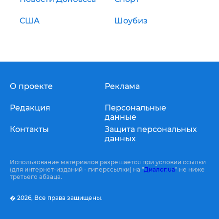
США
Шоубиз
О проекте
Реклама
Редакция
Персональные
данные
Контакты
Защита персональных
данных
Использование материалов разрешается при условии ссылки
(для интернет-изданий - гиперссылки) на "
Диалог.ua
" не ниже
третьего абзаца.
� 2026,
Все права защищены.