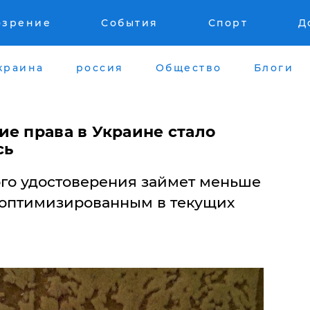
озрение
События
Спорт
Д
краина
россия
Общество
Блоги
ие права в Украине стало
сь
го удостоверения займет меньше
 оптимизированным в текущих