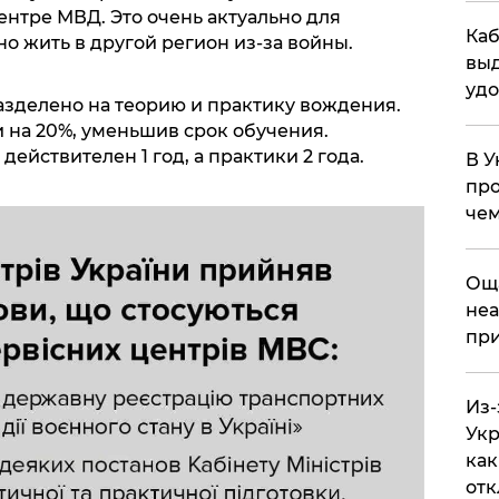
нтре МВД. Это очень актуально для
Каб
о жить в другой регион из-за войны.
выд
удо
азделено на теорию и практику вождения.
 на 20%, уменьшив срок обучения.
действителен 1 год, а практики 2 года.
В У
про
чем
​Ощ
неа
при
Из-
Укр
как
отк