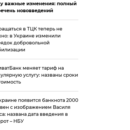
у важные изменения: полный
ечень нововведений
ащаться в ТЦК теперь не
но: в Украине изменили
ядок добровольной
билизации
ватБанк меняет тариф на
улярную услугу: названы сроки
тоимость
краине появится банкнота 2000
вен с изображением Василя
са: названа дата введения в
рот – НБУ