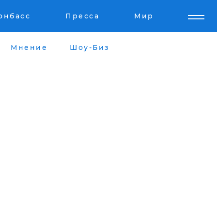
онбасс
Пресса
Мир
Мнение
Шоу-Биз