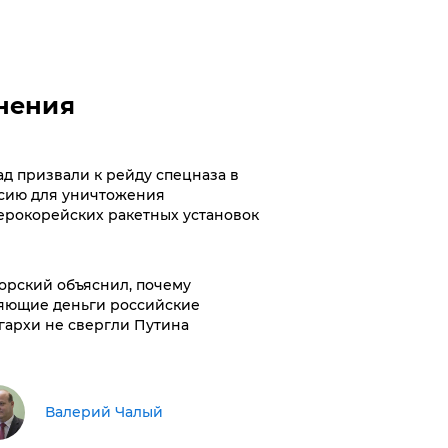
нения
ад призвали к рейду спецназа в
сию для уничтожения
ерокорейских ракетных установок
орский объяснил, почему
яющие деньги российские
гархи не свергли Путина
Валерий Чалый