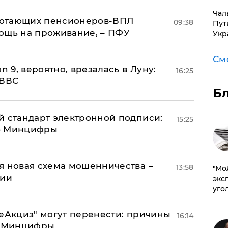
Чал
аботающих пенсионеров-ВПЛ
09:38
Пут
ощь на проживание, – ПФУ
Укр
См
n 9, вероятно, врезалась в Луну:
16:25
 ВВС
Б
й стандарт электронной подписи:
15:25
 – Минцифры
я новая схема мошенничества –
13:58
​"М
ции
эксп
уго
"еАкциз" могут перенести: причины
16:14
т Минцифры