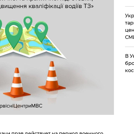
Укр
тар
цен
СМ
В У
бро
кос
чи прав действует на период военного