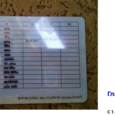
Гл
С 1