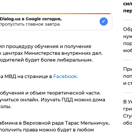
сил
пер
Dialog.ua в Google сегодня,
✓
пропустить главное завтра.
Обр
нуж
пор
ил процедуру обучения и получения
мо
х центрах Министерства внутренних дел.
одителей будет более либеральным.
При
поп
а МВД на странице в
Facebook.
и с
обучения и объем теоретической части.
учиться онлайн. Изучать ПДД можно дома
В У
олы.
гри
Сту
абмина в Верховной раде Тарас Мельничук,
обо
 получить права можно будет в любом