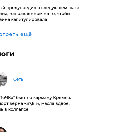
ый предупредил о следующем шаге
ина, направленном на то, чтобы
аина капитулировала
отреть ещё
логи
Сеть
оЛоЧКа" бьет по карману Кремля:
орт зерна −37,6 %, масла вдвое,
ль в коллапсе