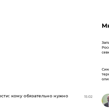
М
Зап
Рос
сев
Сик
тер
оли
сти: кому обязательно нужно
15:02