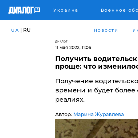
Украина
Военное об
| RU
UA
Новости
У
ДИАЛОГ
11 мая 2022, 11:06
​Получить водительск
проще: что изменило
Получение водительско
времени и будет более
реалиях.
Автор:
Марина Журавлева