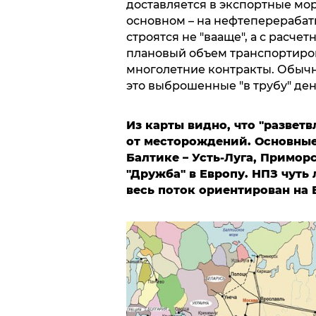
доставляется в экспортные мор
основном – на нефтеперераба
строятся не "вааще", а с расч
плановый объем транспортиров
многолетние контракты. Обыч
это выброшенные "в трубу" ден
Из карты видно, что "разветв
от месторождений. Основны
Балтике – Усть-Луга, Примор
"Дружба" в Европу. НПЗ чуть 
весь поток ориентирован на 