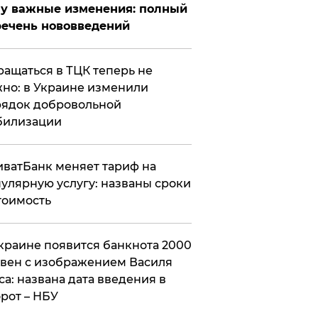
у важные изменения: полный
ечень нововведений
ащаться в ТЦК теперь не
но: в Украине изменили
ядок добровольной
билизации
ватБанк меняет тариф на
улярную услугу: названы сроки
тоимость
краине появится банкнота 2000
вен с изображением Василя
са: названа дата введения в
рот – НБУ