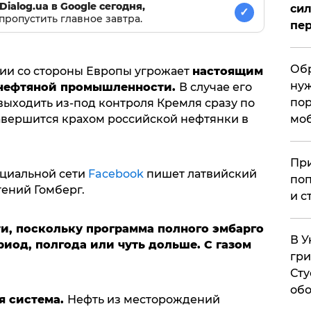
Dialog.ua в Google сегодня,
сил
✓
пропустить главное завтра.
пер
Обр
ии со стороны Европы угрожает
настоящим
нуж
нефтяной промышленности.
В случае его
пор
выходить из-под контроля Кремля сразу по
авершится крахом российской нефтянки в
мо
При
оциальной сети
Facebook
пишет латвийский
поп
ений Гомберг.
и с
ти, поскольку программа полного эмбарго
В У
иод, полгода или чуть дольше. С газом
гри
Сту
обо
я система.
Нефть из месторождений