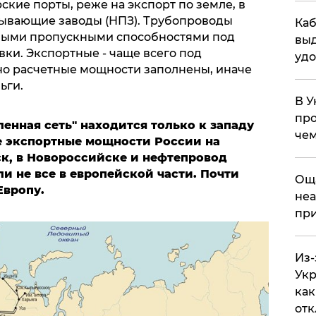
ские порты, реже на экспорт по земле, в
тывающие заводы (НПЗ). Трубопроводы
Каб
етными пропускными способностями под
выд
ки. Экспортные - чаще всего под
удо
но расчетные мощности заполнены, иначе
ьги.
В У
про
ленная сеть" находится только к западу
чем
е экспортные мощности России на
ск, в Новороссийске и нефтепровод
ли не все в европейской части. Почти
​Ощ
Европу.
неа
при
Из-
Укр
как
отк