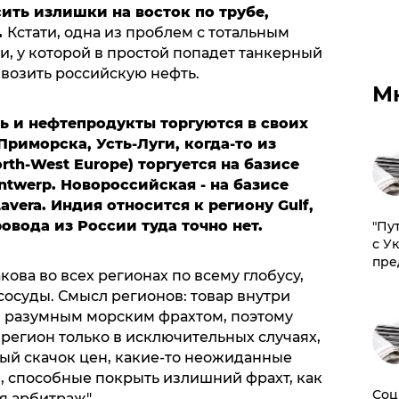
ить излишки на восток по трубе,
.
Кстати, одна из проблем с тотальным
и, у которой в простой попадет танкерный
 возить российскую нефть.
М
ть и нефтепродукты торгуются в своих
Приморска, Усть-Луги, когда-то из
th-West Europe) торгуется на базисе
twerp. Новороссийская - на базисе
vera. Индия относится к региону Gulf,
овода из России туда точно нет.
"Пу
с У
пре
ова во всех регионах по всему глобусу,
сосуды. Смысл регионов: товар внутри
м разумным морским фрахтом, поэтому
регион только в исключительных случаях,
ный скачок цен, какие-то неожиданные
 способные покрыть излишний фрахт, как
Соц
я арбитраж".