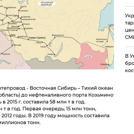
Укр
тар
цен
СМ
В У
бро
кос
фтепровод - Восточная Сибирь – Тихий океан
я область) до нефтеналивного порта Козьмино
 2015 г. составила 58 млн т в год.
 т в год. Первая очередь, 15 млн тонн,
о 2012 годы. В 2019 году мощность составила
 миллионов тонн.