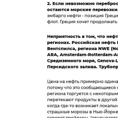
2. Если невозможно переброс
остаются морские перевозки
эмбарго нефти - позиция Греци
флот. Греция хочет продолжать
Неприятность в том, что неф
регионах. Российская нефть 
Вентспилса, региона NWE (Nor
ARA, Amsterdam-Rotterdam-An
Средиземного моря, Genova-La
Персидского залива. Трубопр
Цена на нефть примерно одинак
потому что это сообщающиеся 
региона торгуется с некоторы
перетекают продукты в другой 
когда где-то возникает локаль
страшные морозы в Нью-Йорке,
говорят трейдеры, "открываетс