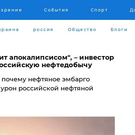
озрение
События
Спорт
Д
краина
россия
Общество
Блоги
ит апокалипсисом", – инвестор
 российскую нефтедобычу
 почему нефтяное эмбарго
 урон российской нефтяной