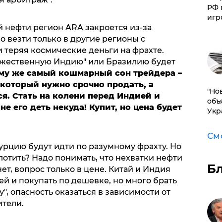
РФ 
игр
 нефти регион ARA закроется из-за
о везти только в другие регионы с
 теряя космические деньги на фрахте.
ужественную Индию" или Бразилию будет
му же самый кошмарный сон трейдера –
з, который нужно срочно продать, а
"Но
ся. Стать на колени перед Индией и
объ
не его деть некуда! Купит, но цена будет
Укр
См
урцию будут идти по разумному фрахту. Но
лотить? Надо понимать, что нехватки нефти
Б
нет, вопрос только в цене. Китай и Индия
ей и покупать по дешевке, но много брать
лу", опасность оказаться в зависимости от
ители.