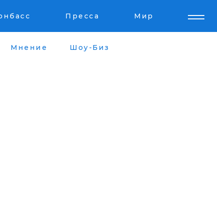
онбасс
Пресса
Мир
Мнение
Шоу-Биз