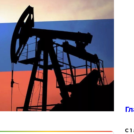
Гл
С 1