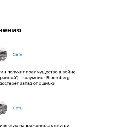
нения
Сеть
тин получит преимущество в войне
краиной", – колумнист Bloomberg
достерег Запад от ошибки
Сеть
иальную напряженность внутри