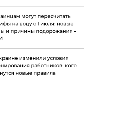
аинцам могут пересчитать
ифы на воду с 1 июля: новые
ы и причины подорожания –
И
краине изменили условия
нирования работников: кого
нутся новые правила