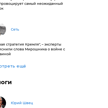
провоцирует самый неожиданный
ок
Сеть
вая стратегия Кремля", – эксперты
яснили слова Мирошника о войне с
аиной
отреть ещё
логи
Юрий Швец