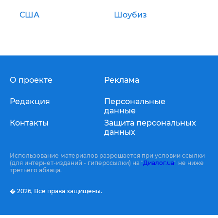
США
Шоубиз
О проекте
Реклама
Редакция
Персональные
данные
Контакты
Защита персональных
данных
Использование материалов разрешается при условии ссылки
(для интернет-изданий - гиперссылки) на "
Диалог.ua
" не ниже
третьего абзаца.
� 2026,
Все права защищены.